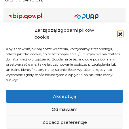
Adres ePUAP Urzędu: /q877fxtk55/SkrytkaESP
Zarządzaj zgodami plików
Adres do e-Doręczeń
cookie
Urzędu: AE:PL-66703-73759-IGTUV-14
Aby zapewnić jak najlepsze wrażenia, korzystamy z technologii,
takich jak pliki cookie, do przechowywania i/lub uzyskiwania dostępu
do informacji o urządzeniu. Zgoda na te technologie pozwoli nam
przetwarzać dane, takie jak zachowanie podczas przeglądania lub
Polityka prywatności
unikalne identyfikatory na tej stronie. Brak wyrażenia zgody lub
wycofanie zgody może niekorzystnie wpłynąć na niektóre cechy i
Klauzula informacyjna RODO
funkcje.
Deklaracja dostępności
Instrukcja obsługi BIP
Akceptuję
© 2026 Samorząd Województwa Opolskiego
Odmawiam
Zobacz preferencje