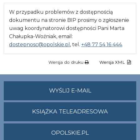
W przypadku problemów z dostępnością
dokumentu na stronie BIP prosimy o zgłoszenie
uwag koordynatorowi dostępności Pani Marta
Chałupka-Woźniak, email:
dostepnosc@opolskie.pl
, tel.
+48 77 54 16 444
.
Wersja do druku
Wersja XML
NA
WYŚLIJ E-MAIL
ADRES
UMWO@OPOLSKI
KSIĄŻKA TELEADRESOWA
OPOLSKIE.PL