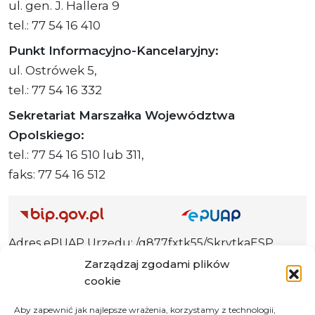
ul. gen. J. Hallera 9
tel.: 77 54 16 410
Punkt Informacyjno-Kancelaryjny:
ul. Ostrówek 5,
tel.: 77 54 16 332
Sekretariat Marszałka Województwa
Opolskiego:
tel.: 77 54 16 510 lub 311,
faks: 77 54 16 512
Adres ePUAP Urzędu: /q877fxtk55/SkrytkaESP
Adres do e-Doręczeń
Zarządzaj zgodami plików
Urzędu: AE:PL-66703-73759-IGTUV-14
cookie
Aby zapewnić jak najlepsze wrażenia, korzystamy z technologii,