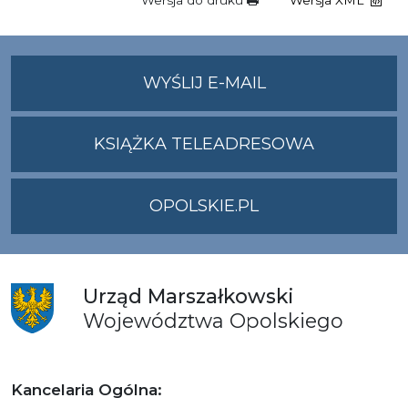
Wersja do druku
Wersja XML
NA
WYŚLIJ E-MAIL
ADRES
UMWO@OPOLSKI
KSIĄŻKA TELEADRESOWA
OPOLSKIE.PL
Urząd
Marszałkowski
Województwa
Opolskiego
Kancelaria Ogólna: