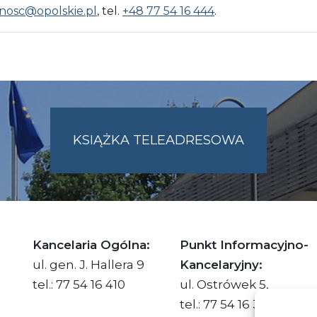
nosc@opolskie.pl
, tel.
+48 77 54 16 444
.
KSIĄŻKA TELEADRESOWA
SKIE.PL
Kancelaria Ogólna:
Punkt Informacyjno-
ul. gen. J. Hallera 9
Kancelaryjny:
tel.: 77 54 16 410
ul. Ostrówek 5,
tel.: 77 54 16 332