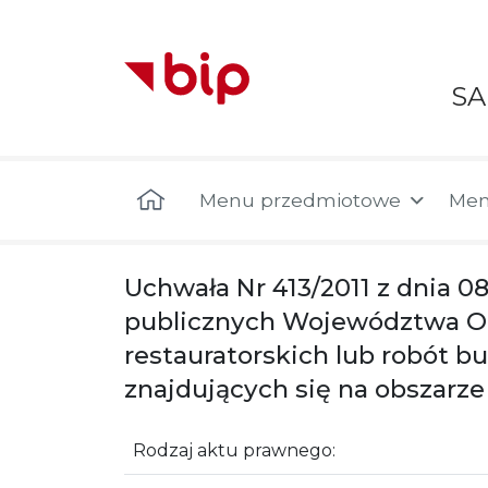
S
Menu główne
Menu przedmiotowe
Men
Uchwała Nr 413/2011 z dnia 0
publicznych Województwa Opo
restauratorskich lub robót 
znajdujących się na obszarz
Rodzaj aktu prawnego: