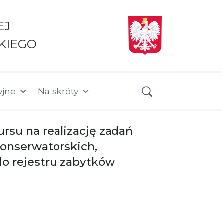
EJ
KIEGO
yjne
Na skróty
rsu na realizację zadań
konserwatorskich,
do rejestru zabytków