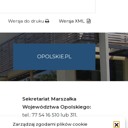
Wersja do druku
Wersja XML
OPOLSKIE.PL
Sekretariat Marszałka
Województwa Opolskiego:
tel.: 77 54 16 510 lub 311,
faks: 77 54 16 512
Zarządzaj zgodami plików cookie