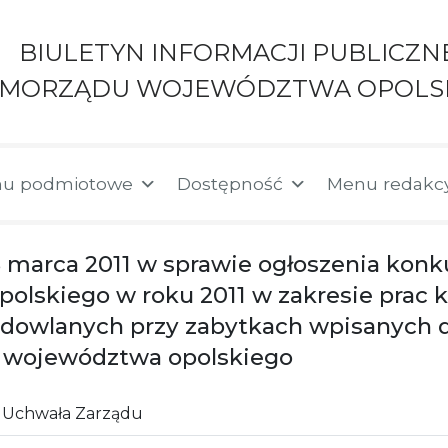
BIULETYN INFORMACJI PUBLICZN
AMORZĄDU WOJEWÓDZTWA OPOLS
u podmiotowe
Dostępność
Menu redakc
8 marca 2011 w sprawie ogłoszenia konku
lskiego w roku 2011 w zakresie prac 
budowlanych przy zabytkach wpisanych 
e województwa opolskiego
Uchwała Zarządu