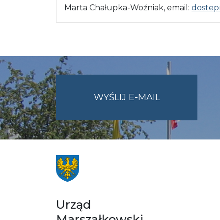
Marta Chałupka-Woźniak, email:
dostep
NA
WYŚLIJ E-MAIL
ADRES
UMWO@OPOL
Urząd
Marszałkowski