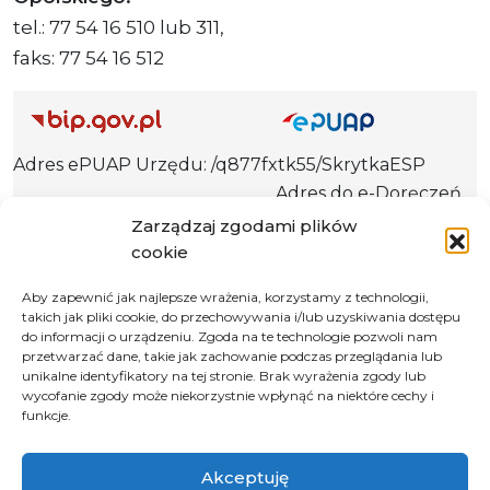
tel.: 77 54 16 510 lub 311,
faks: 77 54 16 512
Adres ePUAP Urzędu: /q877fxtk55/SkrytkaESP
Adres do e-Doręczeń
Urzędu: AE:PL-66703-73759-IGTUV-14
Zarządzaj zgodami plików
cookie
Aby zapewnić jak najlepsze wrażenia, korzystamy z technologii,
takich jak pliki cookie, do przechowywania i/lub uzyskiwania dostępu
Polityka prywatności
do informacji o urządzeniu. Zgoda na te technologie pozwoli nam
Klauzula informacyjna RODO
przetwarzać dane, takie jak zachowanie podczas przeglądania lub
unikalne identyfikatory na tej stronie. Brak wyrażenia zgody lub
Deklaracja dostępności
wycofanie zgody może niekorzystnie wpłynąć na niektóre cechy i
funkcje.
Instrukcja obsługi BIP
© 2026 Samorząd Województwa Opolskiego
Akceptuję