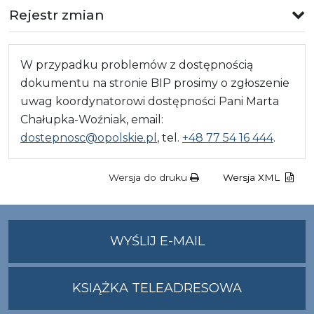
Rejestr zmian
W przypadku problemów z dostępnością
dokumentu na stronie BIP prosimy o zgłoszenie
uwag koordynatorowi dostępności Pani Marta
Chałupka-Woźniak, email:
dostepnosc@opolskie.pl
, tel.
+48 77 54 16 444
.
Wersja do druku
Wersja XML
NA
WYŚLIJ E-MAIL
ADRES
UMWO@OPOLSKI
KSIĄŻKA TELEADRESOWA