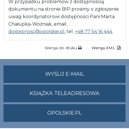
W przypadku problemów z dostępnością
dokumentu na stronie BIP prosimy o zgłoszenie
uwag koordynatorowi dostępności Pani Marta
Chałupka-Woźniak, email:
dostepnosc@opolskie.pl
, tel.
+48 77 54 16 444
.
Wersja do druku
Wersja XML
NA
WYŚLIJ E-MAIL
ADRES
UMWO@OPOLSKI
KSIĄŻKA TELEADRESOWA
OPOLSKIE.PL