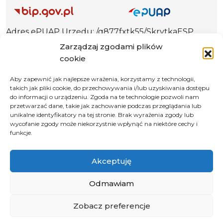
Adres ePUAP Urzędu: /q877fxtk55/SkrytkaESP
Adres do e-Doręczeń
Zarządzaj zgodami plików
Urzędu: AE:PL-66703-73759-IGTUV-14
cookie
Aby zapewnić jak najlepsze wrażenia, korzystamy z technologii,
takich jak pliki cookie, do przechowywania i/lub uzyskiwania dostępu
do informacji o urządzeniu. Zgoda na te technologie pozwoli nam
Polityka prywatności
przetwarzać dane, takie jak zachowanie podczas przeglądania lub
unikalne identyfikatory na tej stronie. Brak wyrażenia zgody lub
Klauzula informacyjna RODO
wycofanie zgody może niekorzystnie wpłynąć na niektóre cechy i
Deklaracja dostępności
funkcje.
Instrukcja obsługi BIP
Akceptuję
© 2026 Samorząd Województwa Opolskiego
Odmawiam
Zobacz preferencje