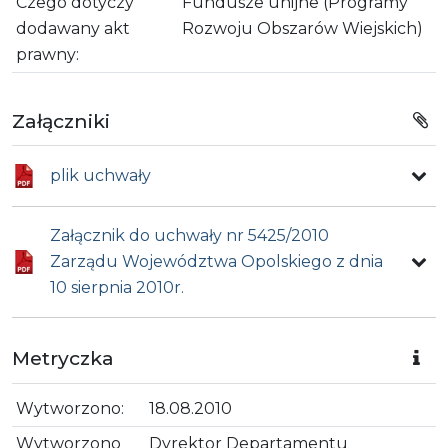
Czego dotyczy
Fundusze unijne (Programy
dodawany akt
Rozwoju Obszarów Wiejskich)
prawny:
Załączniki
plik uchwały
Załącznik do uchwały nr 5425/2010
Zarządu Województwa Opolskiego z dnia
10 sierpnia 2010r.
Metryczka
Wytworzono:
18.08.2010
Wytworzono
Dyrektor Departamentu