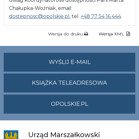
uwag koordynatorowi dostępności Pani Marta
Chałupka-Woźniak, email:
dostepnosc@opolskie.pl
, tel.
+48 77 54 16 444
.
Wersja do druku
Wersja XML
NA
WYŚLIJ E-MAIL
ADRES
UMWO@OPOLSKI
KSIĄŻKA TELEADRESOWA
OPOLSKIE.PL
Urząd
Marszałkowski