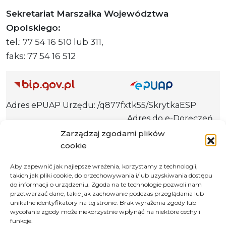
Sekretariat Marszałka Województwa
Opolskiego:
tel.: 77 54 16 510 lub 311,
faks: 77 54 16 512
Adres ePUAP Urzędu: /q877fxtk55/SkrytkaESP
Adres do e-Doręczeń
Urzędu: AE:PL-66703-73759-IGTUV-14
Zarządzaj zgodami plików
cookie
Aby zapewnić jak najlepsze wrażenia, korzystamy z technologii,
takich jak pliki cookie, do przechowywania i/lub uzyskiwania dostępu
Polityka prywatności
do informacji o urządzeniu. Zgoda na te technologie pozwoli nam
Klauzula informacyjna RODO
przetwarzać dane, takie jak zachowanie podczas przeglądania lub
unikalne identyfikatory na tej stronie. Brak wyrażenia zgody lub
Deklaracja dostępności
wycofanie zgody może niekorzystnie wpłynąć na niektóre cechy i
funkcje.
Instrukcja obsługi BIP