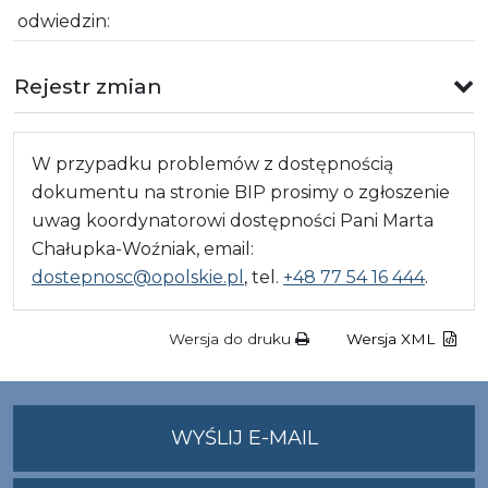
odwiedzin:
Rejestr zmian
W przypadku problemów z dostępnością
dokumentu na stronie BIP prosimy o zgłoszenie
uwag koordynatorowi dostępności Pani Marta
Chałupka-Woźniak, email:
dostepnosc@opolskie.pl
, tel.
+48 77 54 16 444
.
Wersja do druku
Wersja XML
NA
WYŚLIJ E-MAIL
ADRES