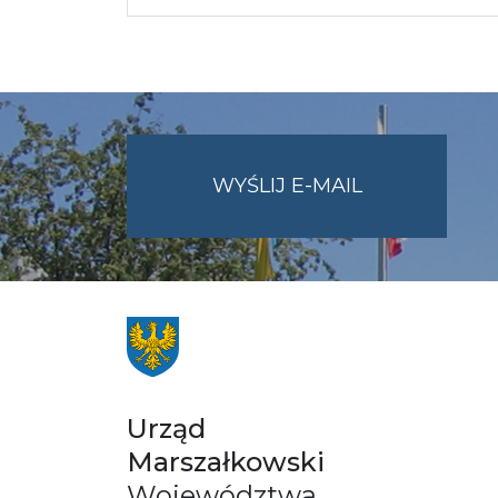
NA
WYŚLIJ E-MAIL
ADRES
UMWO@OPOL
Urząd
Marszałkowski
Województwa