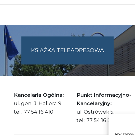
KSIĄŻKA TELEADRESOWA
SKIE.PL
Kancelaria Ogólna:
Punkt Informacyjno-
ul. gen. J. Hallera 9
Kancelaryjny:
tel.: 77 54 16 410
ul. Ostrówek 5,
tel.: 77 54 16 332
Aby zapewni