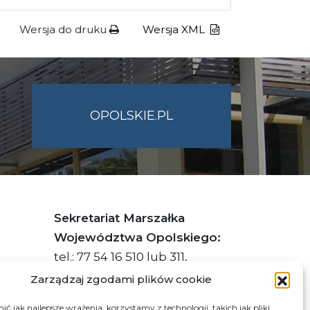
Wersja do druku
Wersja XML
OPOLSKIE.PL
Sekretariat Marszałka
Województwa Opolskiego:
tel.: 77 54 16 510 lub 311,
faks: 77 54 16 512
Zarządzaj zgodami plików cookie
ć jak najlepsze wrażenia, korzystamy z technologii, takich jak pliki