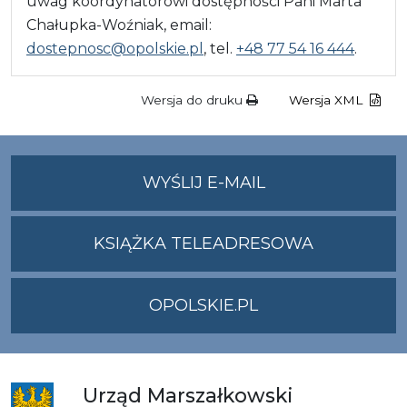
uwag koordynatorowi dostępności Pani Marta
Chałupka-Woźniak, email:
dostepnosc@opolskie.pl
, tel.
+48 77 54 16 444
.
Wersja do druku
Wersja XML
NA
WYŚLIJ E-MAIL
ADRES
UMWO@OPOLSKI
KSIĄŻKA TELEADRESOWA
OPOLSKIE.PL
Urząd
Marszałkowski