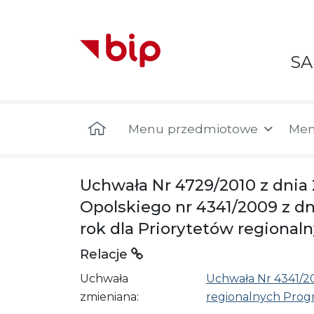
S
Menu główne
Menu przedmiotowe
Men
Uchwała Nr 4729/2010 z dni
Opolskiego nr 4341/2009 z dn
rok dla Priorytetów regiona
Relacje
Uchwała
Uchwała Nr 4341/20
zmieniana:
regionalnych Prog