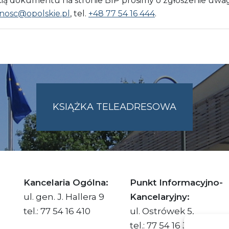
 dokumentu na stronie BIP prosimy o zgłoszenie uwag
nosc@opolskie.pl
, tel.
+48 77 54 16 444
.
KSIĄŻKA TELEADRESOWA
SKIE.PL
Kancelaria Ogólna:
Punkt Informacyjno-
ul. gen. J. Hallera 9
Kancelaryjny:
tel.: 77 54 16 410
ul. Ostrówek 5,
tel.: 77 54 16 332