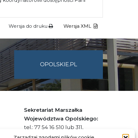
 koordynatorowi dostępności Pani
Wersja do druku
Wersja XML
OPOLSKIE.PL
Sekretariat Marszałka
Województwa Opolskiego:
tel.: 77 54 16 510 lub 311,
faks: 77 54 16 512
Zarządzaj zgodami plików cookie