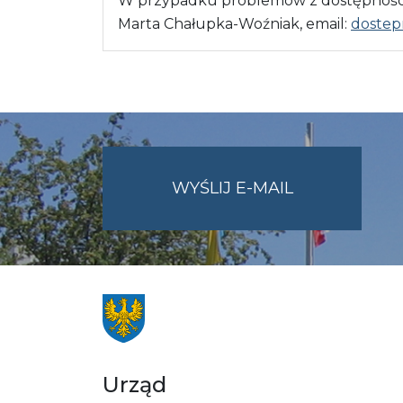
W przypadku problemów z dostępnością
Marta Chałupka-Woźniak, email:
dostep
NA
WYŚLIJ E-MAIL
ADRES
UMWO@OPOL
Urząd