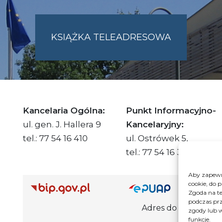
KSIĄŻKA TELEADRESOWA
SKIE.PL
Kancelaria Ogólna:
Punkt Informacyjno-
ul. gen. J. Hallera 9
Kancelaryjny:
tel.: 77 54 16 410
ul. Ostrówek 5,
tel.: 77 54 16 332
Aby zapewni
cookie, do 
Adre
Zgoda na te
podczas prz
Adres do e-Doręczeń Urzędu: AE
zgody lub w
funkcje.