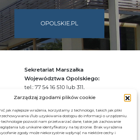
OPOLSKIE.PL
Sekretariat Marszałka
Województwa Opolskiego:
tel.: 77 54 16 510 lub 311,
faks: 77 54 16 512
Zarządzaj zgodami plików cookie
ć jak najlepsze wrażenia, korzystamy z technologii, takich jak pliki
przechowywania i/lub uzyskiwania dostępu do informacji o urządzeniu.
s ePUAP Urzędu: /q877fxtk55/SkrytkaESP
 technologie pozwoli nam przetwarzać dane, takie jak zachowanie
eglądania lub unikalne identyfikatory na tej stronie. Brak wyrażenia
:PL-66703-73759-IGTUV-14
ycofanie zgody może niekorzystnie wpłynąć na niektóre cechy i