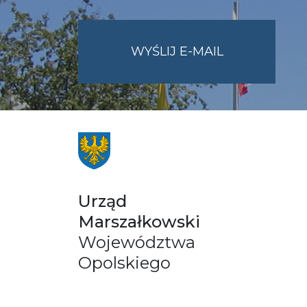
NA
WYŚLIJ E-MAIL
ADRES
UMWO@OPOL
Urząd
Marszałkowski
Województwa
Opolskiego