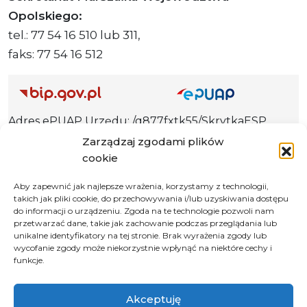
Opolskiego:
tel.: 77 54 16 510 lub 311,
faks: 77 54 16 512
Adres ePUAP Urzędu: /q877fxtk55/SkrytkaESP
Adres do e-Doręczeń
Zarządzaj zgodami plików
Urzędu: AE:PL-66703-73759-IGTUV-14
cookie
Aby zapewnić jak najlepsze wrażenia, korzystamy z technologii,
takich jak pliki cookie, do przechowywania i/lub uzyskiwania dostępu
do informacji o urządzeniu. Zgoda na te technologie pozwoli nam
Polityka prywatności
przetwarzać dane, takie jak zachowanie podczas przeglądania lub
unikalne identyfikatory na tej stronie. Brak wyrażenia zgody lub
Klauzula informacyjna RODO
wycofanie zgody może niekorzystnie wpłynąć na niektóre cechy i
Deklaracja dostępności
funkcje.
Instrukcja obsługi BIP
Akceptuję