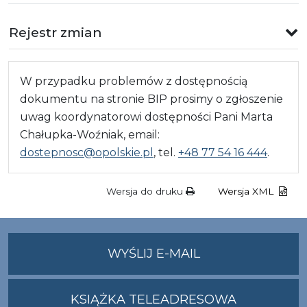
Rejestr zmian
W przypadku problemów z dostępnością
dokumentu na stronie BIP prosimy o zgłoszenie
uwag koordynatorowi dostępności Pani Marta
Chałupka-Woźniak, email:
dostepnosc@opolskie.pl
, tel.
+48 77 54 16 444
.
Wersja do druku
Wersja XML
NA
WYŚLIJ E-MAIL
ADRES
UMWO@OPOLSKI
KSIĄŻKA TELEADRESOWA