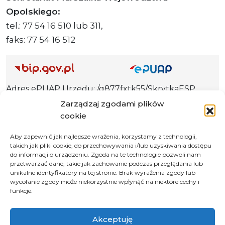
Opolskiego:
tel.: 77 54 16 510 lub 311,
faks: 77 54 16 512
Adres ePUAP Urzędu: /q877fxtk55/SkrytkaESP
Adres do e-Doręczeń
Zarządzaj zgodami plików
Urzędu: AE:PL-66703-73759-IGTUV-14
cookie
Aby zapewnić jak najlepsze wrażenia, korzystamy z technologii,
takich jak pliki cookie, do przechowywania i/lub uzyskiwania dostępu
do informacji o urządzeniu. Zgoda na te technologie pozwoli nam
Polityka prywatności
przetwarzać dane, takie jak zachowanie podczas przeglądania lub
unikalne identyfikatory na tej stronie. Brak wyrażenia zgody lub
Klauzula informacyjna RODO
wycofanie zgody może niekorzystnie wpłynąć na niektóre cechy i
Deklaracja dostępności
funkcje.
Instrukcja obsługi BIP
Akceptuję