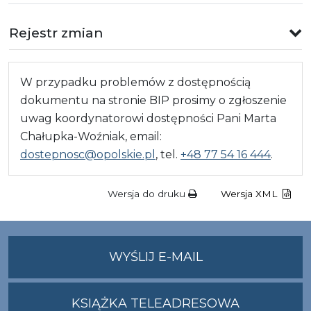
Rejestr zmian
W przypadku problemów z dostępnością
dokumentu na stronie BIP prosimy o zgłoszenie
uwag koordynatorowi dostępności Pani Marta
Chałupka-Woźniak, email:
dostepnosc@opolskie.pl
, tel.
+48 77 54 16 444
.
Wersja do druku
Wersja XML
NA
WYŚLIJ E-MAIL
ADRES
UMWO@OPOLSKI
KSIĄŻKA TELEADRESOWA