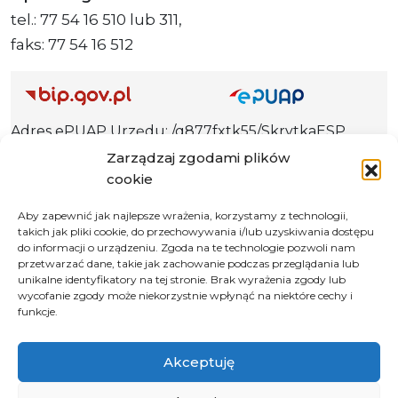
tel.: 77 54 16 510 lub 311,
faks: 77 54 16 512
Adres ePUAP Urzędu: /q877fxtk55/SkrytkaESP
Adres do e-Doręczeń
Zarządzaj zgodami plików
Urzędu: AE:PL-66703-73759-IGTUV-14
cookie
Aby zapewnić jak najlepsze wrażenia, korzystamy z technologii,
takich jak pliki cookie, do przechowywania i/lub uzyskiwania dostępu
do informacji o urządzeniu. Zgoda na te technologie pozwoli nam
Polityka prywatności
przetwarzać dane, takie jak zachowanie podczas przeglądania lub
unikalne identyfikatory na tej stronie. Brak wyrażenia zgody lub
Klauzula informacyjna RODO
wycofanie zgody może niekorzystnie wpłynąć na niektóre cechy i
Deklaracja dostępności
funkcje.
Instrukcja obsługi BIP
Akceptuję
© 2026 Samorząd Województwa Opolskiego