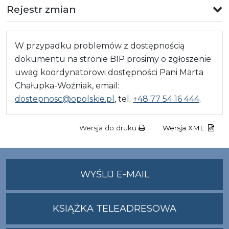
Rejestr zmian
W przypadku problemów z dostępnością
dokumentu na stronie BIP prosimy o zgłoszenie
uwag koordynatorowi dostępności Pani Marta
Chałupka-Woźniak, email:
dostepnosc@opolskie.pl
, tel.
+48 77 54 16 444
.
Wersja do druku
Wersja XML
NA
WYŚLIJ E-MAIL
ADRES
UMWO@OPOLSKI
KSIĄŻKA TELEADRESOWA