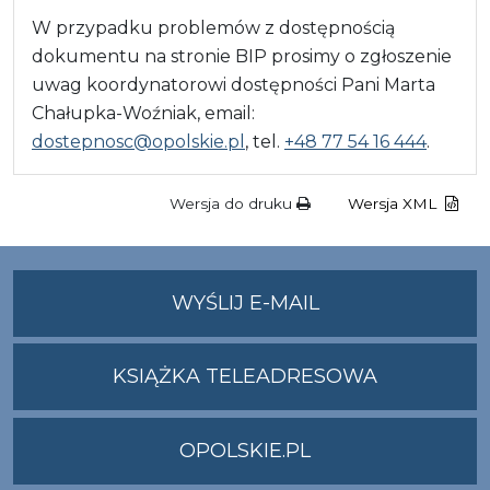
W przypadku problemów z dostępnością
dokumentu na stronie BIP prosimy o zgłoszenie
uwag koordynatorowi dostępności Pani Marta
Chałupka-Woźniak, email:
dostepnosc@opolskie.pl
, tel.
+48 77 54 16 444
.
Wersja do druku
Wersja XML
NA
WYŚLIJ E-MAIL
ADRES
UMWO@OPOLSKI
KSIĄŻKA TELEADRESOWA
OPOLSKIE.PL