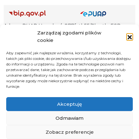
Adres ePUAP Urzędu: /q877fxtk55/SkrytkaESP
Zarządzaj zgodami plików
Adres do e-Doręczeń
cookie
Urzędu: AE:PL-66703-73759-IGTUV-14
Aby zapewnić jak najlepsze wrażenia, korzystamy z technologii,
takich jak pliki cookie, do przechowywania i/lub uzyskiwania dostępu
do informacji o urządzeniu. Zgoda na te technologie pozwoli nam
Polityka prywatności
przetwarzać dane, takie jak zachowanie podczas przeglądania lub
unikalne identyfikatory na tej stronie. Brak wyrażenia zgody lub
Klauzula informacyjna RODO
wycofanie zgody może niekorzystnie wpłynąć na niektóre cechy i
funkcje.
Deklaracja dostępności
Instrukcja obsługi BIP
Akceptuję
© 2026 Samorząd Województwa Opolskiego
Odmawiam
Zobacz preferencje