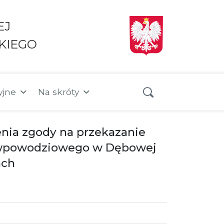
EJ
KIEGO
yjne
Na skróty
enia zgody na przekazanie
iwpowodziowego w Dębowej
ach