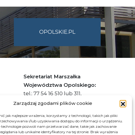
OPOLSKIE.PL
Sekretariat Marszałka
Województwa Opolskiego:
tel.: 77 54 16 510 lub 311,
faks: 77 54 16 512
Zarządzaj zgodami plików cookie
ć jak najlepsze wrażenia, korzystamy z technologii, takich jak pliki
przechowywania i/lub uzyskiwania dostępu do informacji o urządzeniu.
s ePUAP Urzędu: /q877fxtk55/SkrytkaESP
 technologie pozwoli nam przetwarzać dane, takie jak zachowanie
eglądania lub unikalne identyfikatory na tej stronie. Brak wyrażenia