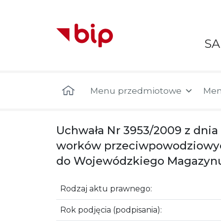
S
Menu główne
Menu przedmiotowe
Men
Uchwała Nr 3953/2009 z dnia
worków przeciwpowodziowy
do Wojewódzkiego Magazynu
Rodzaj aktu prawnego:
Rok podjęcia (podpisania):