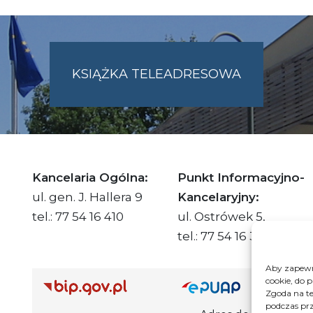
KSIĄŻKA TELEADRESOWA
SKIE.PL
Kancelaria Ogólna:
Punkt Informacyjno-
ul. gen. J. Hallera 9
Kancelaryjny:
tel.: 77 54 16 410
ul. Ostrówek 5,
tel.: 77 54 16 332
Aby zapewni
cookie, do 
Adre
Zgoda na te
podczas prz