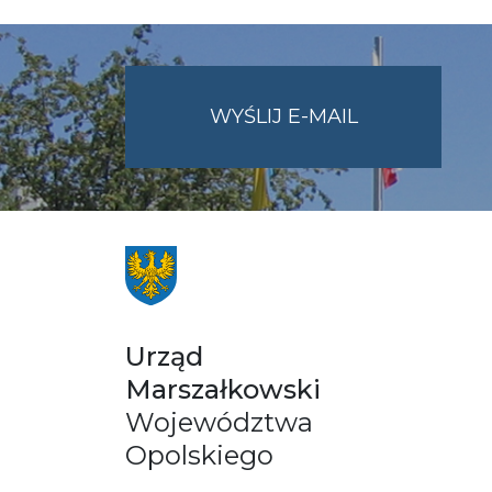
NA
WYŚLIJ E-MAIL
ADRES
UMWO@OPOL
Urząd
Marszałkowski
Województwa
Opolskiego