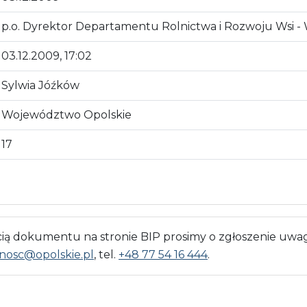
p.o. Dyrektor Departamentu Rolnictwa i Rozwoju Wsi - 
03.12.2009, 17:02
Sylwia Jóźków
Województwo Opolskie
17
 dokumentu na stronie BIP prosimy o zgłoszenie uwag
nosc@opolskie.pl
, tel.
+48 77 54 16 444
.