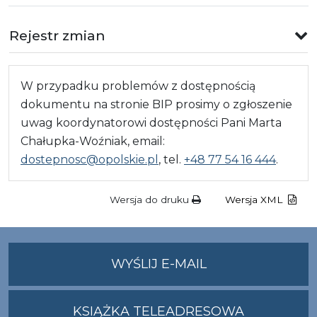
Rejestr zmian
W przypadku problemów z dostępnością
dokumentu na stronie BIP prosimy o zgłoszenie
uwag koordynatorowi dostępności Pani Marta
Chałupka-Woźniak, email:
dostepnosc@opolskie.pl
, tel.
+48 77 54 16 444
.
Wersja do druku
Wersja XML
NA
WYŚLIJ E-MAIL
ADRES
UMWO@OPOLSKI
KSIĄŻKA TELEADRESOWA