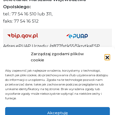
Opolskiego:
tel.: 77 54 16 510 lub 311,
faks: 77 54 16 512
Adres ePUAP Urzędu: /q877fxtk55/SkrytkaESP
Adres do e-Doręczeń
Zarządzaj zgodami plików
Urzędu: AE:PL-66703-73759-IGTUV-14
cookie
Aby zapewnić jak najlepsze wrażenia, korzystamy z technologii,
takich jak pliki cookie, do przechowywania i/lub uzyskiwania dostępu
do informacji o urządzeniu. Zgoda na te technologie pozwoli nam
Polityka prywatności
przetwarzać dane, takie jak zachowanie podczas przeglądania lub
unikalne identyfikatory na tej stronie. Brak wyrażenia zgody lub
Klauzula informacyjna RODO
wycofanie zgody może niekorzystnie wpłynąć na niektóre cechy i
Deklaracja dostępności
funkcje.
Instrukcja obsługi BIP
Akceptuję