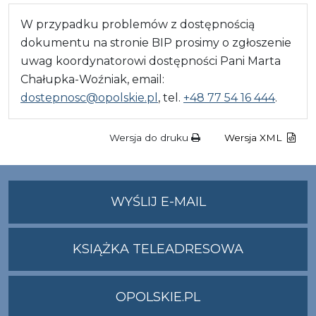
W przypadku problemów z dostępnością
dokumentu na stronie BIP prosimy o zgłoszenie
uwag koordynatorowi dostępności Pani Marta
Chałupka-Woźniak, email:
dostepnosc@opolskie.pl
, tel.
+48 77 54 16 444
.
Wersja do druku
Wersja XML
NA
WYŚLIJ E-MAIL
ADRES
UMWO@OPOLSKI
KSIĄŻKA TELEADRESOWA
OPOLSKIE.PL