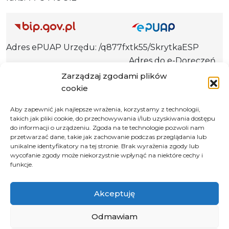
Adres ePUAP Urzędu: /q877fxtk55/SkrytkaESP
Adres do e-Doręczeń
Urzędu: AE:PL-66703-73759-IGTUV-14
Zarządzaj zgodami plików
cookie
Aby zapewnić jak najlepsze wrażenia, korzystamy z technologii,
takich jak pliki cookie, do przechowywania i/lub uzyskiwania dostępu
Polityka prywatności
do informacji o urządzeniu. Zgoda na te technologie pozwoli nam
Klauzula informacyjna RODO
przetwarzać dane, takie jak zachowanie podczas przeglądania lub
unikalne identyfikatory na tej stronie. Brak wyrażenia zgody lub
Deklaracja dostępności
wycofanie zgody może niekorzystnie wpłynąć na niektóre cechy i
funkcje.
Instrukcja obsługi BIP
© 2026 Samorząd Województwa Opolskiego
Akceptuję
Odmawiam