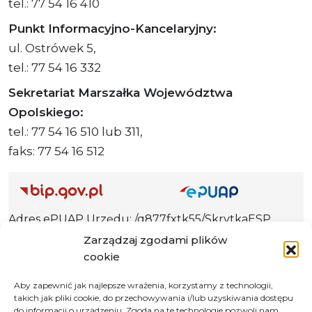
tel.: 77 54 16 410
Punkt Informacyjno-Kancelaryjny:
ul. Ostrówek 5,
tel.: 77 54 16 332
Sekretariat Marszałka Województwa
Opolskiego:
tel.: 77 54 16 510 lub 311,
faks: 77 54 16 512
Adres ePUAP Urzędu: /q877fxtk55/SkrytkaESP
Adres do e-Doręczeń
Zarządzaj zgodami plików
Urzędu: AE:PL-66703-73759-IGTUV-14
cookie
Aby zapewnić jak najlepsze wrażenia, korzystamy z technologii,
takich jak pliki cookie, do przechowywania i/lub uzyskiwania dostępu
do informacji o urządzeniu. Zgoda na te technologie pozwoli nam