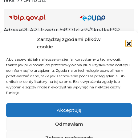
Adres ePUAP Urzędu: /q877fxtk55/SkrytkaESP
Adres do e-Doręczeń
Zarządzaj zgodami plików
Urzędu: AE:PL-66703-73759-IGTUV-14
cookie
Aby zapewnić jak najlepsze wrażenia, korzystamy z technologii,
takich jak pliki cookie, do przechowywania i/lub uzyskiwania dostępu
do informacji o urządzeniu. Zgoda na te technologie pozwoli nam
Polityka prywatności
przetwarzać dane, takie jak zachowanie podczas przeglądania lub
unikalne identyfikatory na tej stronie. Brak wyrażenia zgody lub
Klauzula informacyjna RODO
wycofanie zgody może niekorzystnie wpłynąć na niektóre cechy i
Deklaracja dostępności
funkcje.
Instrukcja obsługi BIP
Akceptuję
© 2026 Samorząd Województwa Opolskiego
Odmawiam
Zobacz preferencje