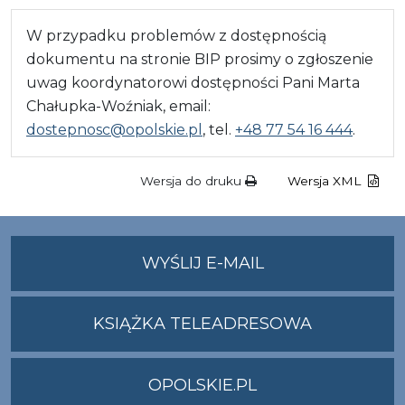
W przypadku problemów z dostępnością
dokumentu na stronie BIP prosimy o zgłoszenie
uwag koordynatorowi dostępności Pani Marta
Chałupka-Woźniak, email:
dostepnosc@opolskie.pl
, tel.
+48 77 54 16 444
.
Wersja do druku
Wersja XML
NA
WYŚLIJ E-MAIL
ADRES
UMWO@OPOLSKI
KSIĄŻKA TELEADRESOWA
OPOLSKIE.PL