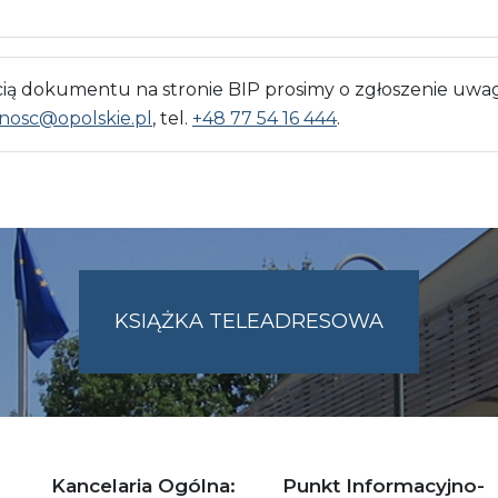
 dokumentu na stronie BIP prosimy o zgłoszenie uwag
nosc@opolskie.pl
, tel.
+48 77 54 16 444
.
KSIĄŻKA TELEADRESOWA
SKIE.PL
Kancelaria Ogólna:
Punkt Informacyjno-