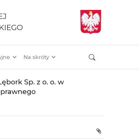
EJ
KIEGO
yjne
Na skróty
ork Sp. z o. o. w
noprawnego