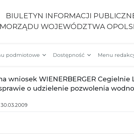
BIULETYN INFORMACJI PUBLICZN
AMORZĄDU WOJEWÓDZTWA OPOLS
u podmiotowe
Dostępność
Menu redakc
a wniosek WIENERBERGER Cegielnie Lęb
sprawie o udzielenie pozwolenia wod
30.03.2009