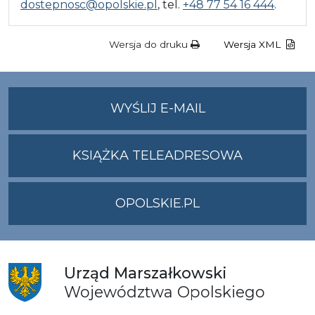
dostepnosc@opolskie.pl
, tel.
+48 77 54 16 444
.
Wersja do druku
Wersja XML
NA
WYŚLIJ E-MAIL
ADRES
UMWO@OPOLSKI
KSIĄŻKA TELEADRESOWA
OPOLSKIE.PL
Urząd
Marszałkowski
Województwa
Opolskiego