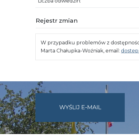
Liczba odwiedzin:
Rejestr zmian
W przypadku problemów z dostępnością
Marta Chałupka-Woźniak, email:
dostep
NA
WYŚLIJ E-MAIL
ADRES
UMWO@OPOL