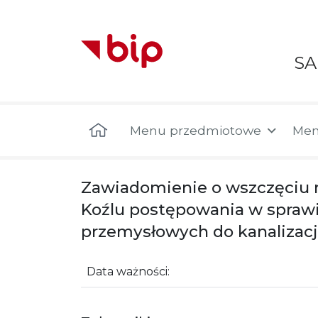
S
Menu główne
Menu przedmiotowe
Men
Zawiadomienie o wszczęciu n
Koźlu postępowania w spraw
przemysłowych do kanalizacji
Data ważności: