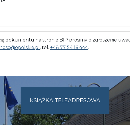
18
 dokumentu na stronie BIP prosimy o zgłoszenie uwag
nosc@opolskie.pl
, tel.
+48 77 54 16 444
.
KSIĄŻKA TELEADRESOWA
SKIE.PL