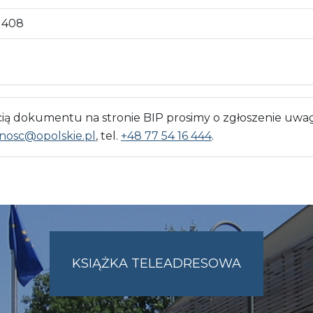
408
 dokumentu na stronie BIP prosimy o zgłoszenie uwag
nosc@opolskie.pl
, tel.
+48 77 54 16 444
.
KSIĄŻKA TELEADRESOWA
SKIE.PL