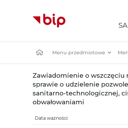
S
Menu główne
Menu przedmiotowe
Men
Zawiadomienie o wszczęciu n
sprawie o udzielenie pozwol
sanitarno-technologicznej, 
obwałowaniami
Data ważności: