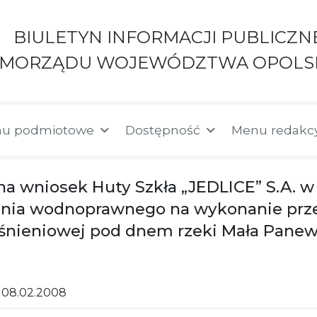
BIULETYN INFORMACJI PUBLICZN
AMORZĄDU WOJEWÓDZTWA OPOLS
u podmiotowe
Dostępność
Menu redakc
a wniosek Huty Szkła „JEDLICE” S.A. w
enia wodnoprawnego na wykonanie przej
ciśnieniowej pod dnem rzeki Mała Panew
08.02.2008