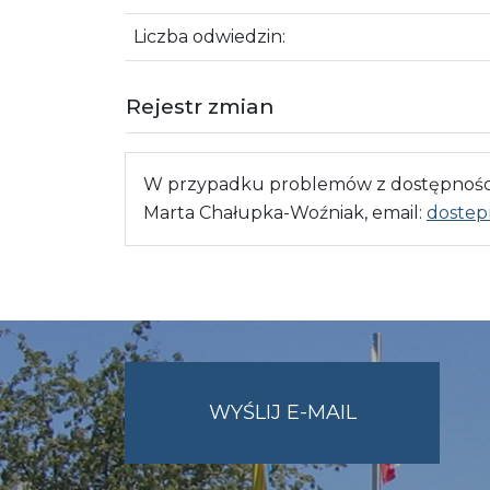
Liczba odwiedzin:
Rejestr zmian
W przypadku problemów z dostępnością
Marta Chałupka-Woźniak, email:
dostep
NA
WYŚLIJ E-MAIL
ADRES
UMWO@OPOL