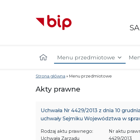
S
Menu główne
Menu przedmiotowe
Men
Strona główna
»
Menu przedmiotowe
Akty prawne
Uchwała Nr 4429/2013 z dnia 10 grudni
uchwały Sejmiku Województwa w sprawi
Rodzaj aktu prawnego:
Nr aktu praw
Uchwała Zarządu
4429/2013