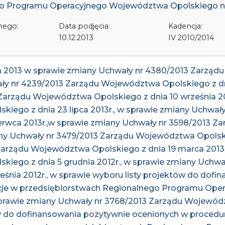
o Programu Operacyjnego Województwa Opolskiego na
nego:
Data podjęcia:
Kadencja:
10.12.2013
IV 2010/2014
ia 2013 w sprawie zmiany Uchwały nr 4380/2013 Zarząd
ały nr 4239/2013 Zarządu Województwa Opolskiego z dni
Zarządu Województwa Opolskiego z dnia 10 września 20
iego z dnia 23 lipca 2013r., w sprawie zmiany Uchwał
rwca 2013r.,w sprawie zmiany Uchwały nr 3598/2013 
iany Uchwały nr 3479/2013 Zarządu Województwa Opolski
Zarządu Województwa Opolskiego z dnia 19 marca 2013r
iego z dnia 5 grudnia 2012r., w sprawie zmiany Uchwał
śnia 2012r., w sprawie wyboru listy projektów do dof
wacje w przedsiębiorstwach Regionalnego Programu O
sprawie zmiany Uchwały nr 3768/2013 Zarządu Wojewódz
tów do dofinansowania pozytywnie ocenionych w proced