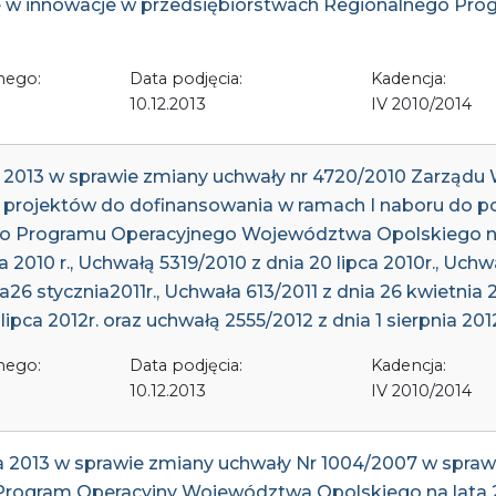
cje w innowacje w przedsiębiorstwach Regionalnego 
nego:
Data podjęcia:
Kadencja:
10.12.2013
IV 2010/2014
ia 2013 w sprawie zmiany uchwały nr 4720/2010 Zarząd
y projektów do dofinansowania w ramach I naboru do pod
ego Programu Operacyjnego Województwa Opolskiego na
2010 r., Uchwałą 5319/2010 z dnia 20 lipca 2010r., Uchw
a26 stycznia2011r., Uchwała 613/2011 z dnia 26 kwietnia 2
 lipca 2012r. oraz uchwałą 2555/2012 z dnia 1 sierpnia 2012
nego:
Data podjęcia:
Kadencja:
10.12.2013
IV 2010/2014
a 2013 w sprawie zmiany uchwały Nr 1004/2007 w sprawi
 Program Operacyjny Województwa Opolskiego na lat