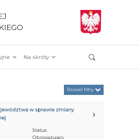
EJ
KIEGO
yjne
Na skróty
Rozwiń filtry
Województwa w sprawie zmiany
nej
Status:
Obowiązujący