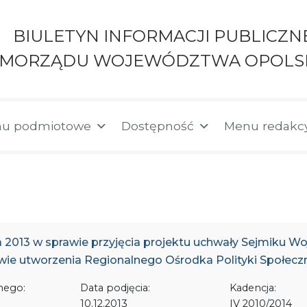
BIULETYN INFORMACJI PUBLICZN
AMORZĄDU WOJEWÓDZTWA OPOLS
u podmiotowe
Dostępność
Menu redakc
a 2013 w sprawie przyjęcia projektu uchwały Sejmiku 
e utworzenia Regionalnego Ośrodka Polityki Społecz
nego:
Data podjęcia:
Kadencja:
10.12.2013
IV 2010/2014