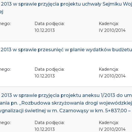
a 2013 w sprawie przyjęcia projektu uchwały Sejmiku 
ej
nego:
Data podjęcia:
Kadencja:
10.12.2013
IV 2010/2014
ia 2013 w sprawie przesunięć w planie wydatków budże
nego:
Data podjęcia:
Kadencja:
10.12.2013
IV 2010/2014
a 2013 w sprawie przyjęcia projektu aneksu 1/2013 do u
ania pn. „Rozbudowa skrzyżowania drogi wojewódzkiej
gnalizacji świetlnej w m. Czarnowąsy w km. 5+837,00 –
nego:
Data podjęcia:
Kadencja:
10.12.2013
IV 2010/2014