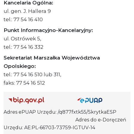
Kancelaria Ogólna:
ul. gen. J. Hallera 9
tel.: 77 54 16 410
Punkt Informacyjno-Kancelaryjny:
ul. Ostrówek 5,
tel.: 77 54 16 332
Sekretariat Marszałka Województwa
Opolskiego:
tel.: 77 54 16 510 lub 311,
faks: 77 54 16 512
Adres ePUAP Urzędu: /q877fxtk55/SkrytkaESP
Adres do e-Doręczeń
Urzędu: AE:PL-66703-73759-IGTUV-14