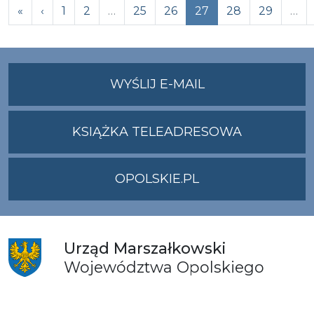
Previous
«
‹
1
2
…
25
26
27
28
29
…
NA
WYŚLIJ E-MAIL
ADRES
UMWO@OPOLSKI
KSIĄŻKA TELEADRESOWA
OPOLSKIE.PL
Urząd
Marszałkowski
Województwa
Opolskiego