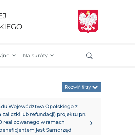
EJ
KIEGO
yjne
Na skróty
Rozwiń filtry
rządu Województwa Opolskiego z
zaliczki lub refundacji) projektu pn.
00 realizowanego w ramach
beneficjentem jest Samorząd