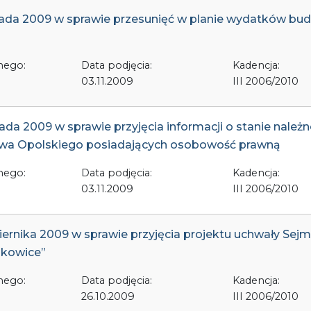
opada 2009 w sprawie przesunięć w planie wydatków b
nego:
Data podjęcia:
Kadencja:
03.11.2009
III 2006/2010
da 2009 w sprawie przyjęcia informacji o stanie należn
twa Opolskiego posiadających osobowość prawną
nego:
Data podjęcia:
Kadencja:
03.11.2009
III 2006/2010
iernika 2009 w sprawie przyjęcia projektu uchwały S
pkowice”
nego:
Data podjęcia:
Kadencja:
26.10.2009
III 2006/2010