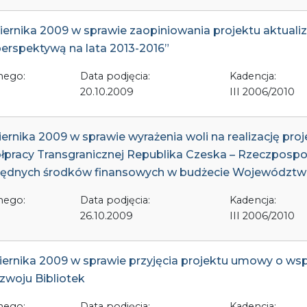
iernika 2009 w sprawie zaopiniowania projektu aktuali
perspektywą na lata 2013-2016”
nego:
Data podjęcia:
Kadencja:
20.10.2009
III 2006/2010
ernika 2009 w sprawie wyrażenia woli na realizację p
pracy Transgranicznej Republika Czeska – Rzeczpospol
ezbędnych środków finansowych w budżecie Województwa
nego:
Data podjęcia:
Kadencja:
26.10.2009
III 2006/2010
iernika 2009 w sprawie przyjęcia projektu umowy o ws
zwoju Bibliotek
nego:
Data podjęcia:
Kadencja: