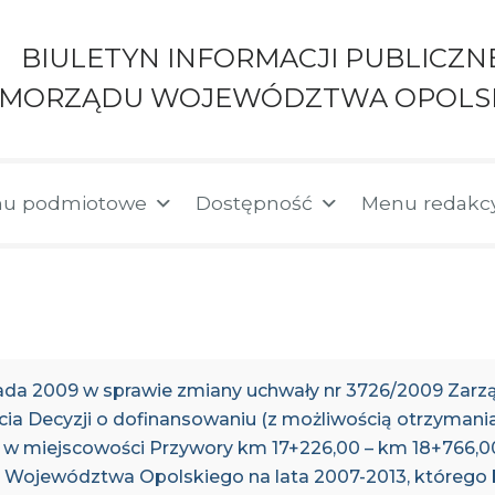
BIULETYN INFORMACJI PUBLICZN
AMORZĄDU WOJEWÓDZTWA OPOLS
u podmiotowe
Dostępność
Menu redakc
pada 2009 w sprawie zmiany uchwały nr 3726/2009 Za
ęcia Decyzji o dofinansowaniu (z możliwością otrzymania 
 w miejscowości Przywory km 17+226,00 – km 18+766,
Województwa Opolskiego na lata 2007-2013, którego 