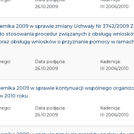
26.10.2009
III 2006/2010
ziernika 2009 w sprawie zmiany Uchwały Nr 3742/2009
ia do stosowania procedur związanych z obsługą wnioskó
woju” oraz obsługą wniosków o przyznanie pomocy w ra
nego:
Data podjęcia:
Kadencja:
26.10.2009
III 2006/2010
ziernika 2009 w sprawie kontynuacji wspólnego organ
w 2010 roku
nego:
Data podjęcia:
Kadencja:
26.10.2009
III 2006/2010