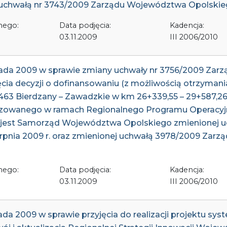
hwałą nr 3743/2009 Zarządu Województwa Opolskiego z
nego:
Data podjęcia:
Kadencja:
03.11.2009
III 2006/2010
opada 2009 w sprawie zmiany uchwały nr 3756/2009 Za
jęcia decyzji o dofinansowaniu (z możliwością otrzymania 
463 Bierdzany – Zawadzkie w km 26+339,55 – 29+587,2
ealizowanego w ramach Regionalnego Programu Operac
m jest Samorząd Województwa Opolskiego zmienionej u
rpnia 2009 r. oraz zmienionej uchwałą 3978/2009 Zar
nego:
Data podjęcia:
Kadencja:
03.11.2009
III 2006/2010
ada 2009 w sprawie przyjęcia do realizacji projektu 