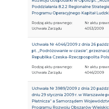
Rozwoju Gospodarki w Opolu pt. „Rozwó
Poddziałania 8.2.2 Regionalne Strategie
Programu Operacyjnego Kapitał Ludzk
Rodzaj aktu prawnego:
Nr aktu praw
Uchwała Zarządu
4053/2009
Uchwała Nr 4046/2009 z dnia 26 paździ
pt. „Podróżowanie w czasie”, przezna
Republika Czeska-Rzeczpospolita Pol
Rodzaj aktu prawnego:
Nr aktu praw
Uchwała Zarządu
4046/2009
Uchwała Nr 3989/2009 z dnia 20 paźdz
dniu 29 stycznia 2009 r. w Warszawie p
Płatnicza” a Samorządem Województwa
Programu Rozwoju Obszarów Wiejskich