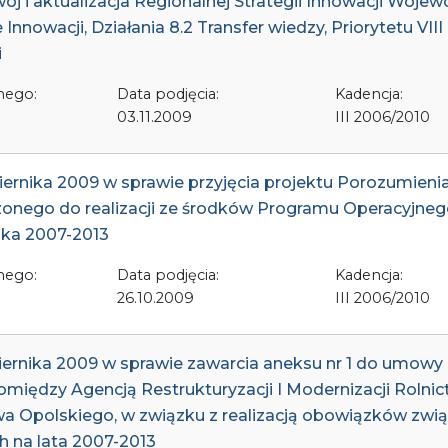
j i aktualizacja Regionalnej Strategii Innowacji Woj
 Innowacji, Działania 8.2 Transfer wiedzy, Priorytetu VI
i
nego:
Data podjęcia:
Kadencja:
03.11.2009
III 2006/2010
ernika 2009 w sprawie przyjęcia projektu Porozumieni
czonego do realizacji ze środków Programu Operacyjneg
ska 2007-2013
nego:
Data podjęcia:
Kadencja:
26.10.2009
III 2006/2010
iernika 2009 w sprawie zawarcia aneksu nr 1 do umow
omiędzy Agencją Restrukturyzacji I Modernizacji Rolnict
 Opolskiego, w związku z realizacją obowiązków zwią
 na lata 2007-2013