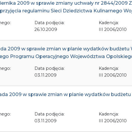
ziernika 2009 w sprawie zmiany uchwały nr 2844/200
e przyjęcia regulaminu Sieci Dziedzictwa Kulinarnego
nego:
Data podjęcia:
Kadencja:
26.10.2009
III 2006/2010
opada 2009 w sprawie zmian w planie wydatków budżet
nego Programu Operacyjnego Województwa Opolskiego
nego:
Data podjęcia:
Kadencja:
03.11.2009
III 2006/2010
opada 2009 w sprawie zmian w planie wydatków budże
nego:
Data podjęcia:
Kadencja:
03.11.2009
III 2006/2010