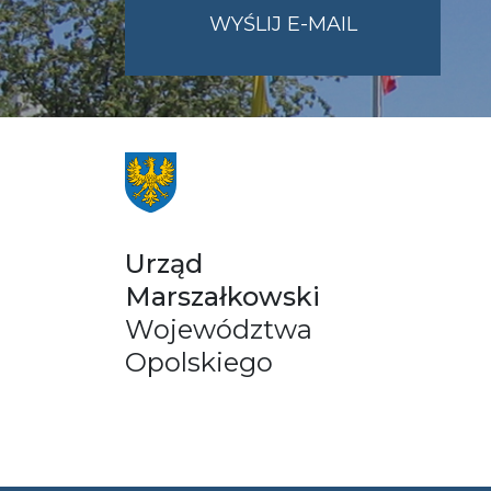
NA
WYŚLIJ E-MAIL
ADRES
UMWO@OPOL
Urząd
Marszałkowski
Województwa
Opolskiego