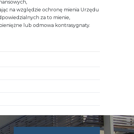
inansowych,
ając na względzie ochronę mienia Urzędu
dpowiedzialnych za to mienie,
e pieniężne lub odmowa kontrasygnaty.