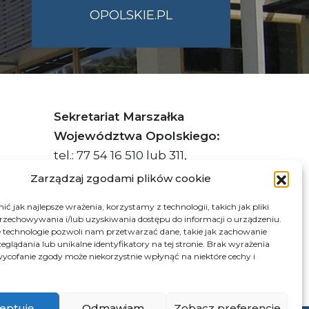
OPOLSKIE.PL
Sekretariat Marszałka
Województwa Opolskiego:
tel.: 77 54 16 510 lub 311,
faks: 77 54 16 512
Zarządzaj zgodami plików cookie
ć jak najlepsze wrażenia, korzystamy z technologii, takich jak pliki
przechowywania i/lub uzyskiwania dostępu do informacji o urządzeniu.
s ePUAP Urzędu: /q877fxtk55/SkrytkaESP
 technologie pozwoli nam przetwarzać dane, takie jak zachowanie
eglądania lub unikalne identyfikatory na tej stronie. Brak wyrażenia
:PL-66703-73759-IGTUV-14
ycofanie zgody może niekorzystnie wpłynąć na niektóre cechy i
eptuję
Odmawiam
Zobacz preferencje