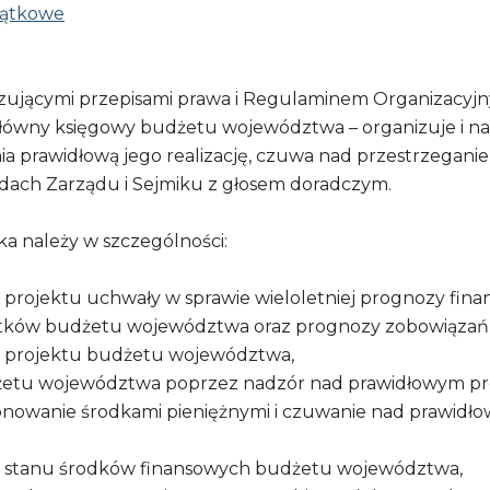
jątkowe
zującymi przepisami prawa i Regulaminem Organizacyj
ówny księgowy budżetu województwa – organizuje i n
a prawidłową jego realizację, czuwa nad przestrzegani
adach Zarządu i Sejmiku z głosem doradczym.
a należy w szczególności:
rojektu uchwały w sprawie wieloletniej prognozy finans
ków budżetu województwa oraz prognozy zobowiązań i 
 projektu budżetu województwa,
żetu województwa poprzez nadzór nad prawidłowym pr
onowanie środkami pieniężnymi i czuwanie nad prawid
ie stanu środków finansowych budżetu województwa,