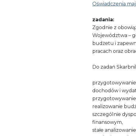
Oświadczenia ma
zadania:
Zgodnie z obowią
Województwa – gł
budżetu i zapewni
pracach oraz obr
Do zadań Skarbnik
przygotowywanie p
dochodów i wydat
przygotowywanie
realizowanie bud
szczególnie dysp
finansowym,
stałe analizowan