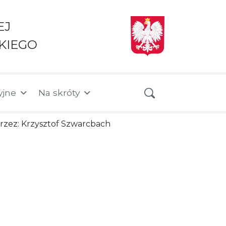
EJ
KIEGO
yjne
Na skróty
 przez: Krzysztof Szwarcbach