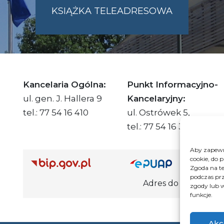
KSIĄŻKA TELEADRESOWA
SKIE.PL
Kancelaria Ogólna:
Punkt Informacyjno-
ul. gen. J. Hallera 9
Kancelaryjny:
tel.: 77 54 16 410
ul. Ostrówek 5,
tel.: 77 54 16 332
Aby zapewni
cookie, do 
Adre
Zgoda na te
podczas prz
Adres do e-Doręczeń Urzędu: AE
zgody lub w
funkcje.
Akc