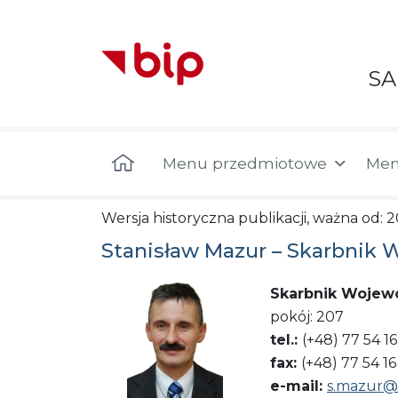
S
Menu główne
Menu przedmiotowe
Men
Wersja historyczna publikacji, ważna od: 2
Stanisław Mazur – Skarbnik
Skarbnik Wojew
pokój: 207
tel.:
(+48) 77 54 1
fax:
(+48) 77 54 16
e-mail:
s.mazur@o