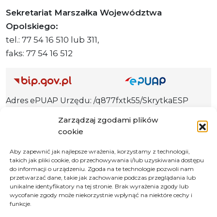
Sekretariat Marszałka Województwa
Opolskiego:
tel.: 77 54 16 510 lub 311,
faks: 77 54 16 512
Adres ePUAP Urzędu: /q877fxtk55/SkrytkaESP
Adres do e-Doręczeń
Zarządzaj zgodami plików
Urzędu: AE:PL-66703-73759-IGTUV-14
cookie
Aby zapewnić jak najlepsze wrażenia, korzystamy z technologii,
takich jak pliki cookie, do przechowywania i/lub uzyskiwania dostępu
Polityka prywatności
do informacji o urządzeniu. Zgoda na te technologie pozwoli nam
przetwarzać dane, takie jak zachowanie podczas przeglądania lub
Klauzula informacyjna RODO
unikalne identyfikatory na tej stronie. Brak wyrażenia zgody lub
wycofanie zgody może niekorzystnie wpłynąć na niektóre cechy i
Deklaracja dostępności
funkcje.
Instrukcja obsługi BIP