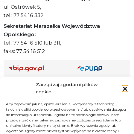
ul. Ostrówek 5,
tel.: 77 54 16 332
Sekretariat Marszałka Województwa
Opolskiego:
tel.: 77 54 16 510 lub 311,
faks: 77 54 16 512
Adres ePUAP Urzędu: /q877fxtk55/SkrytkaESP
Zarządzaj zgodami plików
Adres do e-Doręczeń
cookie
Urzędu: AE:PL-66703-73759-IGTUV-14
Aby zapewnić jak najlepsze wrażenia, korzystamy z technologii,
takich jak pliki cookie, do przechowywania i/lub uzyskiwania dostępu
do informacji o urządzeniu. Zgoda na te technologie pozwoli nam
przetwarzać dane, takie jak zachowanie podczas przeglądania lub
Polityka prywatności
unikalne identyfikatory na tej stronie. Brak wyrażenia zgody lub
wycofanie zgody może niekorzystnie wpłynąć na niektóre cechy i
Klauzula informacyjna RODO