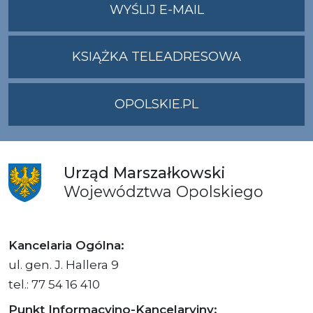
NA
WYŚLIJ E-MAIL
ADRES
UMWO@OPOLSKI
KSIĄŻKA TELEADRESOWA
OPOLSKIE.PL
Urząd
Marszałkowski
Województwa
Opolskiego
Kancelaria Ogólna:
ul. gen. J. Hallera 9
tel.: 77 54 16 410
Punkt Informacyjno-Kancelaryjny: