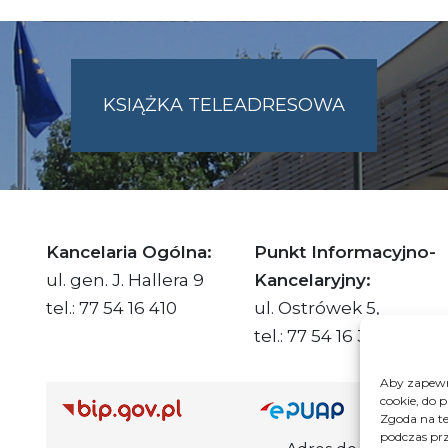
KSIĄŻKA TELEADRESOWA
SKIE.PL
Kancelaria Ogólna:
Punkt Informacyjno-
ul. gen. J. Hallera 9
Kancelaryjny:
tel.: 77 54 16 410
ul. Ostrówek 5,
tel.: 77 54 16 332
Aby zapewni
cookie, do 
Adre
Zgoda na te
podczas prz