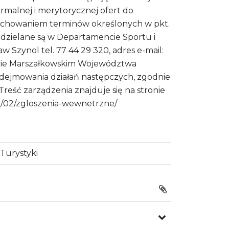
rmalnej i merytorycznej ofert do
 zachowaniem terminów określonych w pkt.
 udzielane są w Departamencie Sportu i
Szynol tel. 77 44 29 320, adres e-mail:
zędzie Marszałkowskim Województwa
dejmowania działań następczych, zgodnie
reść zarządzenia znajduje się na stronie
5/02/zgloszenia-wewnetrzne/
Turystyki