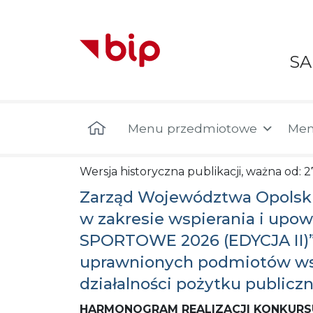
S
Menu główne
Menu przedmiotowe
Men
Wersja historyczna publikacji, ważna od: 
Zarząd Województwa Opolskie
w zakresie wspierania i upo
SPORTOWE 2026 (EDYCJA II)” 
uprawnionych podmiotów wskaz
działalności pożytku publiczn
HARMONOGRAM REALIZACJI KONKURS