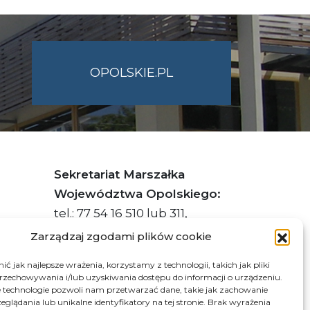
OPOLSKIE.PL
Sekretariat Marszałka
Województwa Opolskiego:
tel.: 77 54 16 510 lub 311,
faks: 77 54 16 512
Zarządzaj zgodami plików cookie
ć jak najlepsze wrażenia, korzystamy z technologii, takich jak pliki
przechowywania i/lub uzyskiwania dostępu do informacji o urządzeniu.
s ePUAP Urzędu: /q877fxtk55/SkrytkaESP
 technologie pozwoli nam przetwarzać dane, takie jak zachowanie
eglądania lub unikalne identyfikatory na tej stronie. Brak wyrażenia