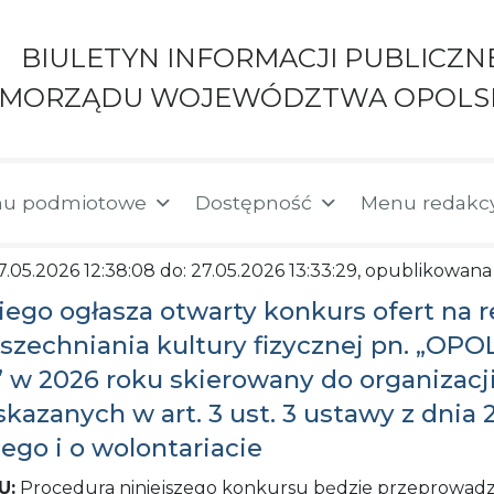
BIULETYN INFORMACJI PUBLICZN
AMORZĄDU WOJEWÓDZTWA OPOLS
u podmiotowe
Dostępność
Menu redakc
27.05.2026 12:38:08 do: 27.05.2026 13:33:29, opublikowana
go ogłasza otwarty konkurs ofert na r
wszechniania kultury fizycznej pn. „
w 2026 roku skierowany do organizacj
anych w art. 3 ust. 3 ustawy z dnia 24
ego i o wolontariacie
U:
Procedura niniejszego konkursu będzie przeprowadza