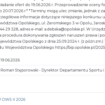
ładanie ofert do 19.06.2026 r. Przeprowadzenie oceny fo
do 20.07.2026 r.* *Terminy mogą ulec zmianie, jednak z
a. Szczegółowe informacje dotyczące niniejszego konkursu
dztwa Opolskiego, ul. Żeromskiego 3 w Opolu, Jarosław 
77 44 29 328, adres e-mail: a.debska@opolskie.pl. W Ur
 procedura dokonywania zgłoszeń naruszeń prawa i po
wództwa Opolskiego z dnia 25.09.2024 r. (z późn.zm.) T
du Województwa Opolskiego https://bip.opolskie.pl/202
19.06.2026
Roman Stęporowski - Dyrektor Departamentu Sportu i 
OWS II 2026