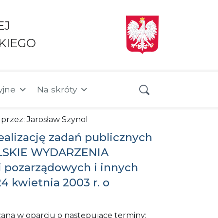
EJ
KIEGO
yjne
Na skróty
 przez: Jarosław Szynol
ealizację zadań publicznych
OPOLSKIE WYDARZENIA
i pozarządowych i innych
 kwietnia 2003 r. o
na w oparciu o następujące terminy: