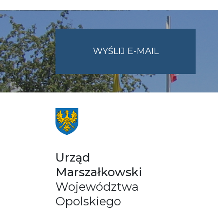
NA
WYŚLIJ E-MAIL
ADRES
UMWO@OPOL
Urząd
Marszałkowski
Województwa
Opolskiego