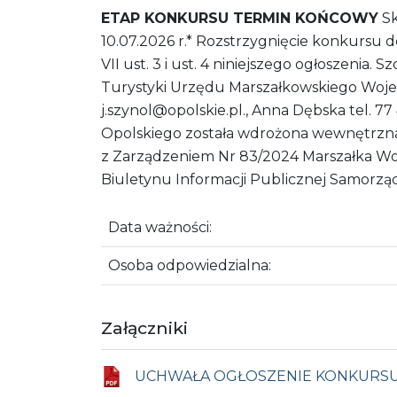
ETAP KONKURSU TERMIN KOŃCOWY
Sk
10.07.2026 r.* Rozstrzygnięcie konkursu 
VII ust. 3 i ust. 4 niniejszego ogłoszeni
Turystyki Urzędu Marszałkowskiego Wojewó
j.szynol@opolskie.pl., Anna Dębska tel. 
Opolskiego została wdrożona wewnętrzna
z Zarządzeniem Nr 83/2024 Marszałka Woje
Biuletynu Informacji Publicznej Samorzą
Data ważności:
Osoba odpowiedzialna:
Załączniki
UCHWAŁA OGŁOSZENIE KONKURSU 