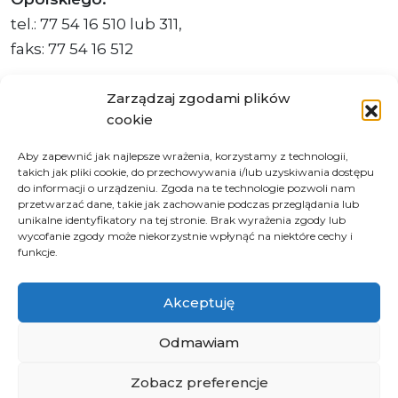
tel.: 77 54 16 510 lub 311,
faks: 77 54 16 512
Zarządzaj zgodami plików
cookie
Adres ePUAP Urzędu: /q877fxtk55/SkrytkaESP
Aby zapewnić jak najlepsze wrażenia, korzystamy z technologii,
Adres do e-Doręczeń
takich jak pliki cookie, do przechowywania i/lub uzyskiwania dostępu
Urzędu: AE:PL-66703-73759-IGTUV-14
do informacji o urządzeniu. Zgoda na te technologie pozwoli nam
przetwarzać dane, takie jak zachowanie podczas przeglądania lub
unikalne identyfikatory na tej stronie. Brak wyrażenia zgody lub
wycofanie zgody może niekorzystnie wpłynąć na niektóre cechy i
funkcje.
Polityka prywatności
Klauzula informacyjna RODO
Akceptuję
Deklaracja dostępności
Instrukcja obsługi BIP
Odmawiam
Zobacz preferencje
© 2026 Samorząd Województwa Opolskiego