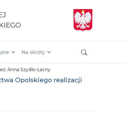
EJ
KIEGO
yjne
Na skróty
rzez: Anna Szydło-Łacny
wa Opolskiego realizacji