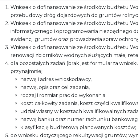
Wniosek o dofinansowanie ze środków budżetu W
przebudowy dróg dojazdowych do gruntów rolny
Wniosek o dofinansowanie ze środków budżetu W
informatycznego i oprogramowania niezbędnego do 
ewidencji gruntów oraz prowadzenia spraw ochron
Wniosek o dofinansowanie ze środków budżetu W
renowacji zbiorników wodnych służących małej rete
dla pozostałych zadań (brak jest formularza wniosk
przynajmniej:
nazwę i adres wnioskodawcy,
nazwę, opis oraz cel zadania,
rodzaj i rozmiar prac do wykonania,
koszt całkowity zadania, koszt części kwalifikowa
udział własny w kosztach kwalifikowalnych zada
nazwę banku oraz numer rachunku bankoweg
klasyfikację budżetową planowanych kosztów;
do wniosku dotyczącego rekultywacji gruntów, wy