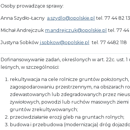
Osoby prowadzące sprawy:
Anna Szydło-Łacny
a.szydlo@opolskie.pl
tel. 77 44 82 1
Michał Andrejczuk
m.andrejczuk@opolskie.pl
tel. 77 44
Justyna Sobków
j.sobkow@opolskie.pl
tel. 77 4482 118
Dofinansowywanie zadań, określonych w art. 22c. ust. 1
leśnych, w szczególności:
rekultywacja na cele rolnicze gruntów położonych,
zagospodarowaniu przestrzennym, na obszarach roln
zdewastowanych lub zdegradowanych przez nieust
żywiołowych, powodzi lub ruchów masowych ziemi 
gruntów zrekultywowanych;
przeciwdziałanie erozji gleb na gruntach rolnych;
budowa i przebudowa (modernizacja) dróg dojazd