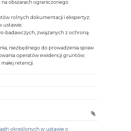
 na obszarach ograniczonego
ów rolnych dokumentacji i ekspertyz;
 ustawie;
wo-badawczych, związanych z ochroną
nia, niezbędnego do prowadzenia spraw
zowania operatów ewidencji gruntów;
ałej retencji.
zadń określonych w ustawie o