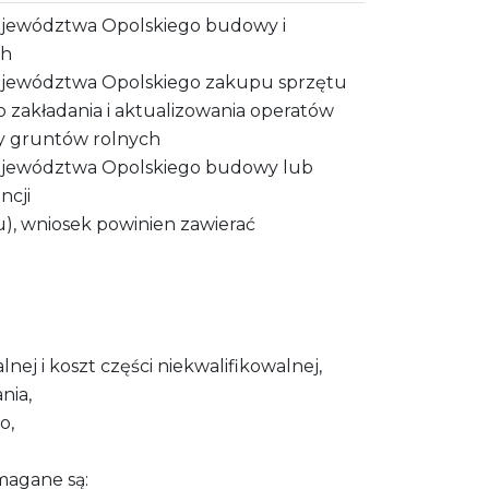
ojewództwa Opolskiego budowy i
ch
ojewództwa Opolskiego zakupu sprzętu
zakładania i aktualizowania operatów
y gruntów rolnych
ojewództwa Opolskiego budowy lub
ncji
u), wniosek powinien zawierać
lnej i koszt części niekwalifikowalnej,
nia,
o,
magane są: