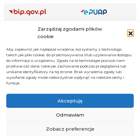
Adres ePUAP Urzędu: /q877fxtk55/SkrytkaESP
Zarządzaj zgodami plików
Adres do e-Doręczeń
cookie
Urzędu: AE:PL-66703-73759-IGTUV-14
Aby zapewnić jak najlepsze wrażenia, korzystamy z technologii,
takich jak pliki cookie, do przechowywania i/lub uzyskiwania dostępu
do informacji o urządzeniu. Zgoda na te technologie pozwoli nam
przetwarzać dane, takie jak zachowanie podczas przeglądania lub
Polityka prywatności
unikalne identyfikatory na tej stronie. Brak wyrażenia zgody lub
wycofanie zgody może niekorzystnie wpłynąć na niektóre cechy i
Klauzula informacyjna RODO
funkcje.
Deklaracja dostępności
Instrukcja obsługi BIP
Akceptuję
© 2026 Samorząd Województwa Opolskiego
Odmawiam
Zobacz preferencje