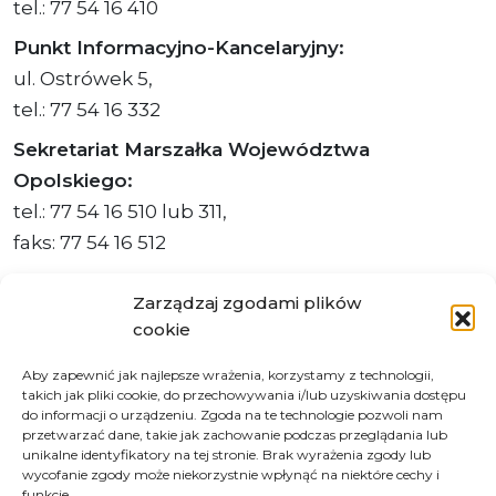
tel.: 77 54 16 410
Punkt Informacyjno-Kancelaryjny:
ul. Ostrówek 5,
tel.: 77 54 16 332
Sekretariat Marszałka Województwa
Opolskiego:
tel.: 77 54 16 510 lub 311,
faks: 77 54 16 512
Zarządzaj zgodami plików
cookie
Adres ePUAP Urzędu: /q877fxtk55/SkrytkaESP
Aby zapewnić jak najlepsze wrażenia, korzystamy z technologii,
Adres do e-Doręczeń
takich jak pliki cookie, do przechowywania i/lub uzyskiwania dostępu
Urzędu: AE:PL-66703-73759-IGTUV-14
do informacji o urządzeniu. Zgoda na te technologie pozwoli nam
przetwarzać dane, takie jak zachowanie podczas przeglądania lub
unikalne identyfikatory na tej stronie. Brak wyrażenia zgody lub
wycofanie zgody może niekorzystnie wpłynąć na niektóre cechy i
funkcje.