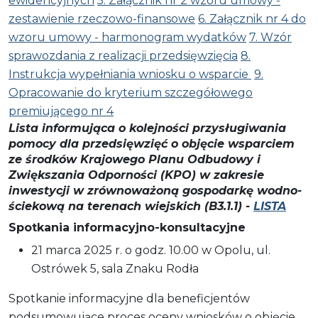
ewidencyjnych
5. Załącznik nr 2 wzoru umowy -
zestawienie rzeczowo-finansowe
6. Załącznik nr 4 do
wzoru umowy - harmonogram wydatków
7. Wzór
sprawozdania z realizacji przedsięwzięcia
8.
Instrukcja wypełniania wniosku o wsparcie
9.
Opracowanie do kryterium szczegółowego
premiującego nr 4
Lista informująca o kolejności przysługiwania
pomocy dla przedsięwzięć o objęcie wsparciem
ze środków Krajowego Planu Odbudowy i
Zwiększania Odporności (KPO) w zakresie
inwestycji w zrównoważoną gospodarkę wodno-
ściekową na terenach wiejskich (B3.1.1) -
LISTA
Spotkania informacyjno-konsultacyjne
21 marca 2025 r. o godz. 10.00 w Opolu, ul.
Ostrówek 5, sala Znaku Rodła
Spotkanie informacyjne dla beneficjentów
podsumowujące proces oceny wniosków o objęcie