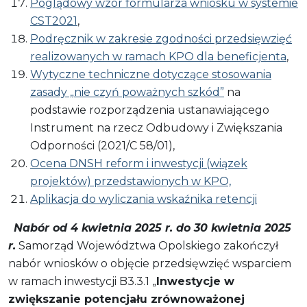
Poglądowy wzór formularza wniosku w systemie
CST2021
,
Podręcznik w zakresie zgodności przedsięwzięć
realizowanych w ramach KPO dla beneficjenta
,
Wytyczne techniczne dotyczące stosowania
zasady „nie czyń poważnych szkód”
na
podstawie rozporządzenia ustanawiającego
Instrument na rzecz Odbudowy i Zwiększania
Odporności (2021/C 58/01),
Ocena DNSH reform i inwestycji (wiązek
projektów) przedstawionych w KPO,
Aplikacja do wyliczania wskaźnika retencji
Nabór od 4 kwietnia 2025 r. do 30 kwietnia 2025
r.
Samorząd Województwa Opolskiego zakończył
nabór wniosków o objęcie przedsięwzięć wsparciem
w ramach inwestycji B3.3.1 „
Inwestycje w
zwiększanie potencjału zrównoważonej