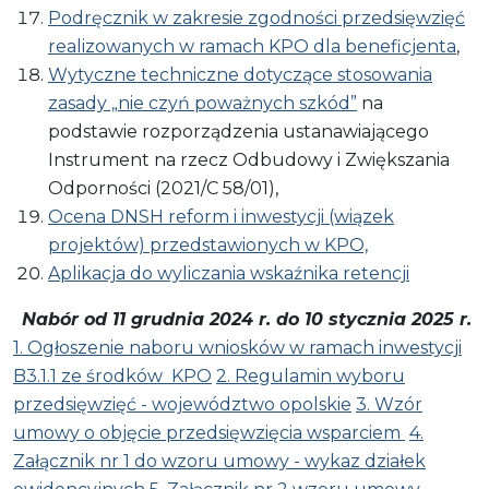
Podręcznik w zakresie zgodności przedsięwzięć
realizowanych w ramach KPO dla beneficjenta
,
Wytyczne techniczne dotyczące stosowania
zasady „nie czyń poważnych szkód”
na
podstawie rozporządzenia ustanawiającego
Instrument na rzecz Odbudowy i Zwiększania
Odporności (2021/C 58/01),
Ocena DNSH reform i inwestycji (wiązek
projektów) przedstawionych w KPO,
Aplikacja do wyliczania wskaźnika retencji
Nabór od 11 grudnia 2024 r. do 10 stycznia 2025 r.
1. Ogłoszenie naboru wniosków w ramach inwestycji
B3.1.1 ze środków KPO
2. Regulamin wyboru
przedsięwzięć - województwo opolskie
3. Wzór
umowy o objęcie przedsięwzięcia wsparciem
4.
Załącznik nr 1 do wzoru umowy - wykaz działek