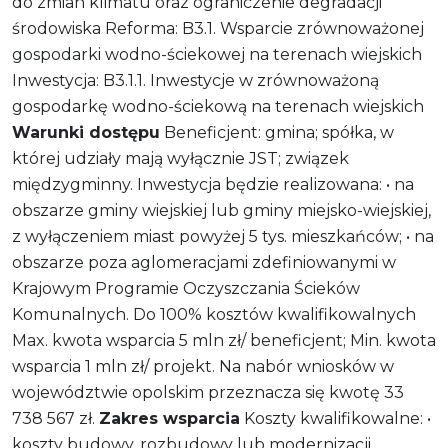
do zmian klimatu oraz ograniczenie degradacji
środowiska Reforma: B3.1. Wsparcie zrównoważonej
gospodarki wodno-ściekowej na terenach wiejskich
Inwestycja: B3.1.1. Inwestycje w zrównoważoną
gospodarkę wodno-ściekową na terenach wiejskich
Warunki dostępu
Beneficjent: gmina; spółka, w
której udziały mają wyłącznie JST; związek
międzygminny. Inwestycja będzie realizowana: • na
obszarze gminy wiejskiej lub gminy miejsko-wiejskiej,
z wyłączeniem miast powyżej 5 tys. mieszkańców; • na
obszarze poza aglomeracjami zdefiniowanymi w
Krajowym Programie Oczyszczania Ścieków
Komunalnych. Do 100% kosztów kwalifikowalnych
Max. kwota wsparcia 5 mln zł/ beneficjent; Min. kwota
wsparcia 1 mln zł/ projekt. Na nabór wniosków w
województwie opolskim przeznacza się kwotę 33
738 567 zł.
Zakres wsparcia
Koszty kwalifikowalne: •
koszty budowy, rozbudowy lub modernizacji