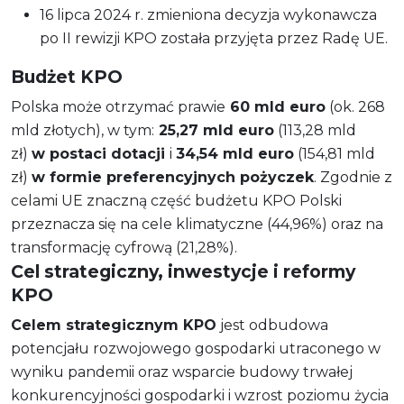
16 lipca 2024 r. zmieniona decyzja wykonawcza
po II rewizji KPO została przyjęta przez Radę UE.
Budżet KPO
Polska może otrzymać prawie
60 mld euro
(ok. 268
mld złotych), w tym:
25,27 mld euro
(113,28 mld
zł)
w postaci dotacji
i
34,54 mld euro
(154,81 mld
zł)
w formie preferencyjnych pożyczek
. Zgodnie z
celami UE znaczną część budżetu KPO Polski
przeznacza się na cele klimatyczne (44,96%) oraz na
transformację cyfrową (21,28%).
Cel strategiczny, inwestycje i reformy
KPO
Celem strategicznym KPO
jest odbudowa
potencjału rozwojowego gospodarki utraconego w
wyniku pandemii oraz wsparcie budowy trwałej
konkurencyjności gospodarki i wzrost poziomu życia