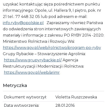
uzyskać kontaktując sięza pośrednictwem punktu
informacyjnego: Opole, ul. Hallera 9, I piętro, pok. nr
21 tel.: 77 448 32 05 lub pod adresem e-mail:
info.ryby@opolskie.pl
Zapraszamy również Państwa
do odwiedzenia stron internetowych zawierających
materiały i informacje z zakresu PO RYBY 2014 -2020:
Ministerstwo Rolnictwa i Rozwoju Wsi:
https://www.gov.pl/web/rolnictwo/program-po-ryby
Grupy Rybackie – Stowarzyszenie Agrolinia:
https://www.grupyrybackie.pl/
Agencja
Restrukturyzacji i Modernizacji i Rolnictwa:
https://www.gov.pl/web/arimr
Metryczka
Dokument wytworzył:
Violetta Ruszczewska
Data wytworzenia:
28.01.2016