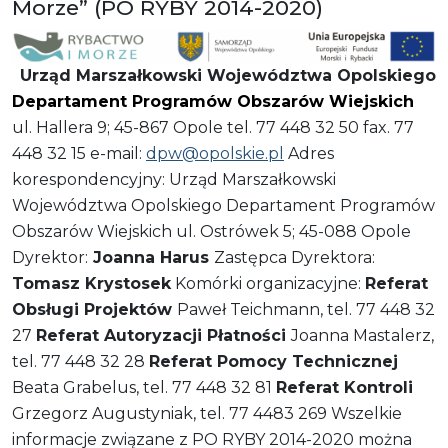
Morze” (PO RYBY 2014-2020)
Urząd Marszałkowski Województwa Opolskiego
Departament Programów Obszarów Wiejskich
ul. Hallera 9; 45-867 Opole tel. 77 448 32 50 fax. 77
448 32 15 e-mail:
dpw@opolskie.pl
Adres
korespondencyjny: Urząd Marszałkowski
Województwa Opolskiego Departament Programów
Obszarów Wiejskich ul. Ostrówek 5; 45-088 Opole
Dyrektor:
Joanna Harus
Zastępca Dyrektora:
Tomasz Krystosek
Komórki organizacyjne:
Referat
Obsługi Projektów
Paweł Teichmann, tel. 77 448 32
27
Referat Autoryzacji Płatności
Joanna Mastalerz,
tel. 77 448 32 28
Referat Pomocy Technicznej
Beata Grabelus, tel. 77 448 32 81
Referat Kontroli
Grzegorz Augustyniak, tel. 77 4483 269 Wszelkie
informacje związane z PO RYBY 2014-2020 można