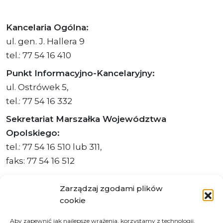
Kancelaria Ogólna:
ul. gen. J. Hallera 9
tel.: 77 54 16 410
Punkt Informacyjno-Kancelaryjny:
ul. Ostrówek 5,
tel.: 77 54 16 332
Sekretariat Marszałka Województwa
Opolskiego:
tel.: 77 54 16 510 lub 311,
faks: 77 54 16 512
Zarządzaj zgodami plików
cookie
Adres ePUAP Urzędu: /q877fxtk55/SkrytkaESP
Aby zapewnić jak najlepsze wrażenia, korzystamy z technologii,
Adres do e-Doręczeń