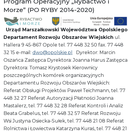
Program Operacyjny „Rybactwo i
Morze” (PO RYBY 2014-2020)
Urząd Marszałkowski Województwa Opolskiego
Departament Rozwoju Obszarów Wiejskich
ul.
Hallera 9 45-867 Opole tel. 77 448 32 50 fax. 77 448
32 15 e-mail:
dwo@opolskie.pl
Dyrektor: Marcin
Oszańca Zastępca Dyrektora: Joanna Harus Zastępca
Dyrektora: Tomasz Krystosek
Kierownicy
poszczególnych komórek organizacyjnych
Departamentu Rozwoju Obszarów Wiejskich:
Referat Obsługi Projektów Paweł Teichmann, tel. 77
448 32 27 Referat Autoryzacji Płatności Joanna
Mastalerz, tel. 77 448 32 28 Referat Kontroli i Analiz
Beata Grabelus, tel. 77 448 32 57 Referat Rozwoju
Wsi Justyna Osiecka-Sułek, tel. 77 448 21 08 Referat
Rolnictwa i Łowiectwa Katarzyna Kuraś, tel. 77 448 21