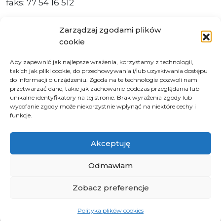
faks: 77 54 16 512
Zarządzaj zgodami plików
cookie
Adres ePUAP Urzędu: /q877fxtk55/SkrytkaESP
Aby zapewnić jak najlepsze wrażenia, korzystamy z technologii,
Adres do e-Doręczeń
takich jak pliki cookie, do przechowywania i/lub uzyskiwania dostępu
Urzędu: AE:PL-66703-73759-IGTUV-14
do informacji o urządzeniu. Zgoda na te technologie pozwoli nam
przetwarzać dane, takie jak zachowanie podczas przeglądania lub
unikalne identyfikatory na tej stronie. Brak wyrażenia zgody lub
wycofanie zgody może niekorzystnie wpłynąć na niektóre cechy i
funkcje.
Polityka prywatności
Klauzula informacyjna RODO
Akceptuję
Deklaracja dostępności
Instrukcja obsługi BIP
Odmawiam
Zobacz preferencje
© 2026 Samorząd Województwa Opolskiego
Polityka plików cookies