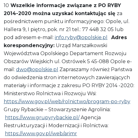
10
Wszelkie informacje związane z PO RYBY
2014-2020 można uzyskać kontaktując się
za
pośrednictwem punktu informacyjnego: Opole, ul.
Hallera 9, I piętro, pok. nr 21 tel.: 77 448 32 05 lub
pod adresem e-mail:
info.ryby@opolskie.pl
Adres
korespondencyjny:
Urząd Marszałkowski
Województwa Opolskiego Departament Rozwoju
Obszarów Wiejskich ul. Ostrówek 5 45-088 Opole e-
mail:
dwo@opolskie.pl
Zapraszamy również Państwa
do odwiedzenia stron internetowych zawierających
materiały i informacje z zakresu PO RYBY 2014 -2020:
Ministerstwo Rolnictwa i Rozwoju Wsi:
https://www.gov.pl/web/rolnictwo/program-po-ryby
Grupy Rybackie – Stowarzyszenie Agrolinia:
https://www.grupyrybackie.pl/
Agencja
Restrukturyzacji i Modernizacji i Rolnictwa:
https://www.gov.pl/web/arimr