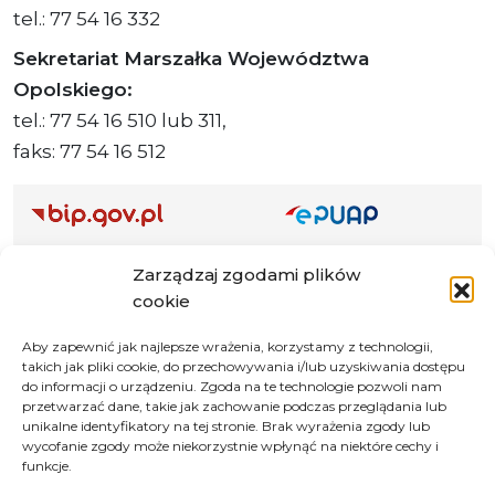
tel.: 77 54 16 332
Sekretariat Marszałka Województwa
Opolskiego:
tel.: 77 54 16 510 lub 311,
faks: 77 54 16 512
Adres ePUAP Urzędu: /q877fxtk55/SkrytkaESP
Zarządzaj zgodami plików
Adres do e-Doręczeń
cookie
Urzędu: AE:PL-66703-73759-IGTUV-14
Aby zapewnić jak najlepsze wrażenia, korzystamy z technologii,
takich jak pliki cookie, do przechowywania i/lub uzyskiwania dostępu
do informacji o urządzeniu. Zgoda na te technologie pozwoli nam
przetwarzać dane, takie jak zachowanie podczas przeglądania lub
Polityka prywatności
unikalne identyfikatory na tej stronie. Brak wyrażenia zgody lub
wycofanie zgody może niekorzystnie wpłynąć na niektóre cechy i
Klauzula informacyjna RODO
funkcje.
Deklaracja dostępności