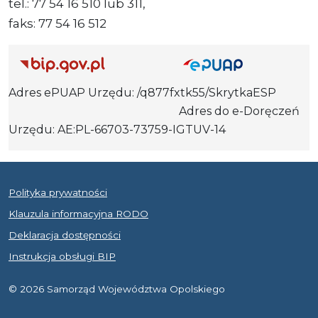
tel.: 77 54 16 510 lub 311,
faks: 77 54 16 512
Adres ePUAP Urzędu: /q877fxtk55/SkrytkaESP
Adres do e-Doręczeń
Urzędu: AE:PL-66703-73759-IGTUV-14
Polityka prywatności
Klauzula informacyjna RODO
Deklaracja dostępności
Instrukcja obsługi BIP
© 2026 Samorząd Województwa Opolskiego