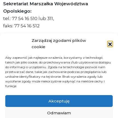
Sekretariat Marszałka Województwa
Opolskiego:
tel.: 77 54 16 510 lub 311,
faks: 77 54 16 512
Zarządzaj zgodami plików
cookie
Adres ePUAP Urzędu: /q877fxtk55/SkrytkaESP
Aby zapewnić jak najlepsze wrażenia, korzystamy z technologii,
Adres do e-Doręczeń
takich jak pliki cookie, do przechowywania i/lub uzyskiwania dostępu
Urzędu: AE:PL-66703-73759-IGTUV-14
do informacji o urządzeniu. Zgoda na te technologie pozwoli nam
przetwarzać dane, takie jak zachowanie podczas przeglądania lub
unikalne identyfikatory na tej stronie. Brak wyrażenia zgody lub
wycofanie zgody może niekorzystnie wpłynąć na niektóre cechy i
funkcje.
Polityka prywatności
Klauzula informacyjna RODO
Akceptuję
Deklaracja dostępności
Instrukcja obsługi BIP
Odmawiam