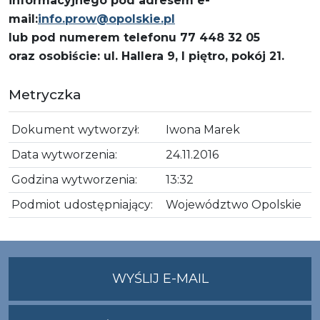
informacyjnego pod adresem e-
mail:
info.prow@opolskie.pl
lub pod numerem telefonu 77 448 32 05
oraz osobiście: ul. Hallera 9, I piętro, pokój 21.
Metryczka
Dokument wytworzył:
Iwona Marek
Data wytworzenia:
24.11.2016
Godzina wytworzenia:
13:32
Podmiot udostępniający:
Województwo Opolskie
NA
WYŚLIJ E-MAIL
ADRES
UMWO@OPOLSKI