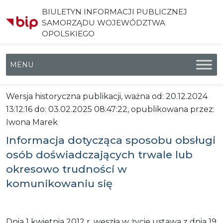
BIULETYN INFORMACJI PUBLICZNEJ
SAMORZĄDU WOJEWÓDZTWA
OPOLSKIEGO
Menu główne
Wersja historyczna publikacji, ważna od: 20.12.2024
13:12:16 do: 03.02.2025 08:47:22, opublikowana przez:
Iwona Marek
Informacja dotycząca sposobu obsługi
osób doświadczających trwale lub
okresowo trudności w
komunikowaniu się
Dnia 1 kwietnia 2012 r. weszła w życie ustawa z dnia 19