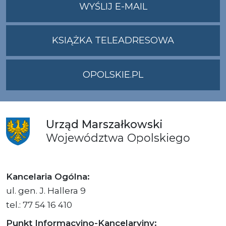
NA
WYŚLIJ E-MAIL
ADRES
UMWO@OPOLSKI
KSIĄŻKA TELEADRESOWA
OPOLSKIE.PL
Urząd
Marszałkowski
Województwa
Opolskiego
Kancelaria Ogólna:
ul. gen. J. Hallera 9
tel.: 77 54 16 410
Punkt Informacyjno-Kancelaryjny: