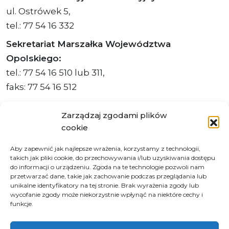
ul. Ostrówek 5,
tel.: 77 54 16 332
Sekretariat Marszałka Województwa
Opolskiego:
tel.: 77 54 16 510 lub 311,
faks: 77 54 16 512
Zarządzaj zgodami plików
cookie
Adres ePUAP Urzędu: /q877fxtk55/SkrytkaESP
Aby zapewnić jak najlepsze wrażenia, korzystamy z technologii,
Adres do e-Doręczeń
takich jak pliki cookie, do przechowywania i/lub uzyskiwania dostępu
Urzędu: AE:PL-66703-73759-IGTUV-14
do informacji o urządzeniu. Zgoda na te technologie pozwoli nam
przetwarzać dane, takie jak zachowanie podczas przeglądania lub
unikalne identyfikatory na tej stronie. Brak wyrażenia zgody lub
wycofanie zgody może niekorzystnie wpłynąć na niektóre cechy i
funkcje.
Polityka prywatności
Klauzula informacyjna RODO