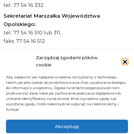
tel.: 77 54 16 332
Sekretariat Marszałka Województwa
Opolskiego:
tel.: 77 54 16 510 lub 311,
faks: 77 54 16 512
Zarządzaj zgodami plików
cookie
Adres ePUAP Urzędu: /q877fxtk55/SkrytkaESP
Aby zapewnić jak najlepsze wrażenia, korzystamy z technologii,
Adres do e-Doręczeń
takich jak pliki cookie, do przechowywania i/lub uzyskiwania dostępu
Urzędu: AE:PL-66703-73759-IGTUV-14
do informacji o urządzeniu. Zgoda na te technologie pozwoli nam
przetwarzać dane, takie jak zachowanie podczas przeglądania lub
unikalne identyfikatory na tej stronie. Brak wyrażenia zgody lub
wycofanie zgody może niekorzystnie wpłynąć na niektóre cechy i
funkcje.
Polityka prywatności
Klauzula informacyjna RODO
Akceptuję
Deklaracja dostępności