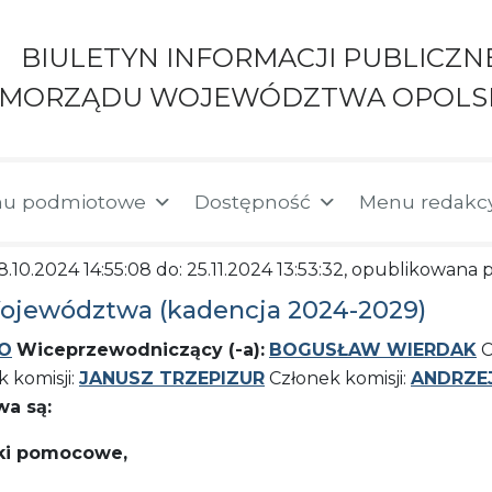
BIULETYN INFORMACJI PUBLICZN
AMORZĄDU WOJEWÓDZTWA OPOLS
u podmiotowe
Dostępność
Menu redakc
28.10.2024 14:55:08 do: 25.11.2024 13:53:32, opublikowana
Województwa (kadencja 2024-2029)
KO
Wiceprzewodniczący (-a):
BOGUSŁAW WIERDAK
C
 komisji:
JANUSZ TRZEPIZUR
Członek komisji:
ANDRZE
wa są:
ki pomocowe,