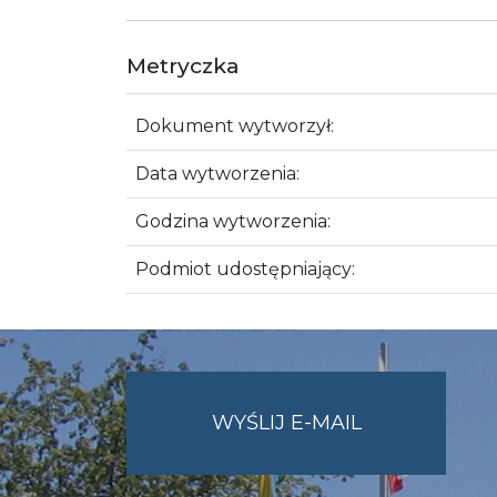
Metryczka
Dokument wytworzył:
Data wytworzenia:
Godzina wytworzenia:
Podmiot udostępniający:
NA
WYŚLIJ E-MAIL
ADRES
UMWO@OPOL