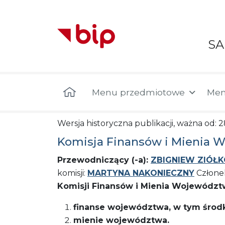
S
Menu główne
Menu przedmiotowe
Men
Wersja historyczna publikacji, ważna od: 
Komisja Finansów i Mienia 
Przewodniczący (-a):
ZBIGNIEW ZIÓŁ
komisji:
MARTYNA NAKONIECZNY
Członek
Komisji Finansów i Mienia Województ
finanse województwa, w tym środ
mienie województwa.