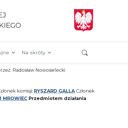
EJ
KIEGO
yjne
Na skróty
 przez: Radosław Nowosielecki
złonek komisji:
RYSZARD GALLA
Członek
J MROWIEC
Przedmiotem działania