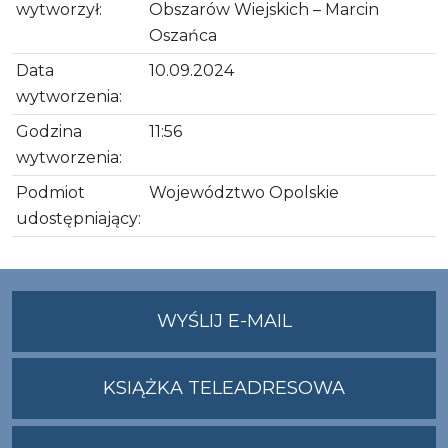
wytworzył:
Obszarów Wiejskich – Marcin
Oszańca
Data
10.09.2024
wytworzenia:
Godzina
11:56
wytworzenia:
Podmiot
Województwo Opolskie
udostępniający:
NA
WYŚLIJ E-MAIL
ADRES
UMWO@OPOLSKI
KSIĄŻKA TELEADRESOWA