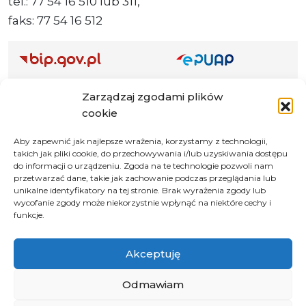
tel.: 77 54 16 510 lub 311,
faks: 77 54 16 512
Adres ePUAP Urzędu: /q877fxtk55/SkrytkaESP
Zarządzaj zgodami plików
Adres do e-Doręczeń
cookie
Urzędu: AE:PL-66703-73759-IGTUV-14
Aby zapewnić jak najlepsze wrażenia, korzystamy z technologii,
takich jak pliki cookie, do przechowywania i/lub uzyskiwania dostępu
do informacji o urządzeniu. Zgoda na te technologie pozwoli nam
przetwarzać dane, takie jak zachowanie podczas przeglądania lub
Polityka prywatności
unikalne identyfikatory na tej stronie. Brak wyrażenia zgody lub
wycofanie zgody może niekorzystnie wpłynąć na niektóre cechy i
Klauzula informacyjna RODO
funkcje.
Deklaracja dostępności
Instrukcja obsługi BIP
Akceptuję
© 2026 Samorząd Województwa Opolskiego
Odmawiam