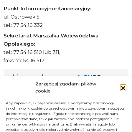
Punkt Informacyjno-Kancelaryjny:
ul. Ostrówek 5,
tel.: 77 54 16 332
Sekretariat Marszałka Województwa
Opolskiego:
tel.: 77 54 16 510 lub 311,
faks: 77 54 16 512
Zarządzaj zgodami plików
Adres ePUAP Urzędu: /q877fxtk55/SkrytkaESP
cookie
Adres do e-Doręczeń
Aby zapewnić jak najlepsze wrażenia, korzystamy z technologii,
Urzędu: AE:PL-66703-73759-IGTUV-14
takich jak pliki cookie, do przechowywania i/lub uzyskiwania dostępu
do informacji o urządzeniu. Zgoda na te technologie pozwoli nam
przetwarzać dane, takie jak zachowanie podczas przeglądania lub
unikalne identyfikatory na tej stronie. Brak wyrażenia zgody lub
wycofanie zgody może niekorzystnie wpłynąć na niektóre cechy i
Polityka prywatności