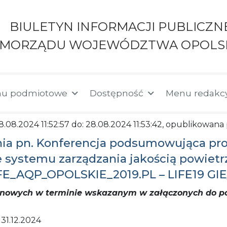
BIULETYN INFORMACJI PUBLICZN
AMORZĄDU WOJEWÓDZTWA OPOLS
u podmiotowe
Dostępność
Menu redakc
28.08.2024 11:52:57 do: 28.08.2024 11:53:42, opublikowa
nia pn. Konferencja podsumowująca proj
ie systemu zarządzania jakością powie
FE_AQP_OPOLSKIE_2019.PL – LIFE19 GI
 cenowych w terminie wskazanym w załączonych do
31.12.2024