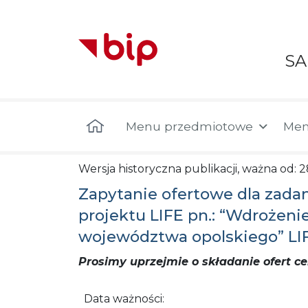
S
Menu główne
Menu przedmiotowe
Men
Wersja historyczna publikacji, ważna od: 
Zapytanie ofertowe dla zada
projektu LIFE pn.: “Wdrożen
województwa opolskiego” LI
Prosimy uprzejmie o składanie ofert
Data ważności: