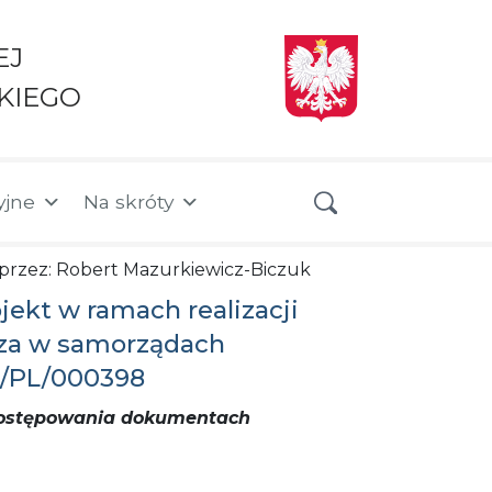
EJ
KIEGO
yjne
Na skróty
na przez: Robert Mazurkiewicz-Biczuk
ekt w ramach realizacji
trza w samorządach
E/PL/000398
 postępowania dokumentach