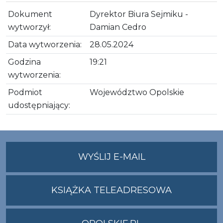
Dokument
Dyrektor Biura Sejmiku -
wytworzył:
Damian Cedro
Data wytworzenia:
28.05.2024
Godzina
19:21
wytworzenia:
Podmiot
Województwo Opolskie
udostępniający:
NA
WYŚLIJ E-MAIL
ADRES
UMWO@OPOLSKI
KSIĄŻKA TELEADRESOWA