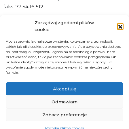
faks: 77 54 16 512
Zarządzaj zgodami plików
cookie
Adres ePUAP Urzędu: /q877fxtk55/SkrytkaESP
Aby zapewnić jak najlepsze wrażenia, korzystamy z technologii,
Adres do e-Doręczeń
takich jak pliki cookie, do przechowywania i/lub uzyskiwania dostępu
Urzędu: AE:PL-66703-73759-IGTUV-14
do informacji o urządzeniu. Zgoda na te technologie pozwoli nam
przetwarzać dane, takie jak zachowanie podczas przeglądania lub
unikalne identyfikatory na tej stronie. Brak wyrażenia zgody lub
wycofanie zgody może niekorzystnie wpłynąć na niektóre cechy i
funkcje.
Polityka prywatności
Klauzula informacyjna RODO
Akceptuję
Deklaracja dostępności
Instrukcja obsługi BIP
Odmawiam
Zobacz preferencje
© 2026 Samorząd Województwa Opolskiego
Polityka plików cookies