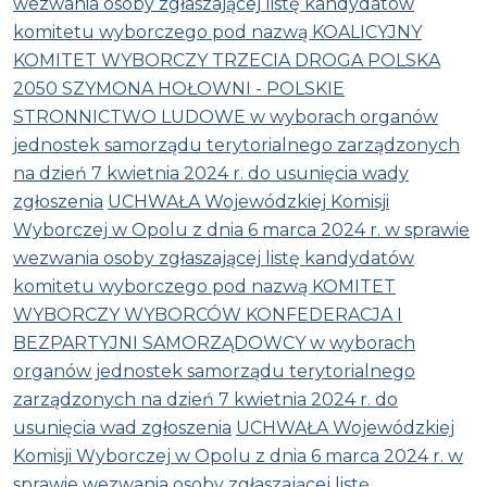
wezwania osoby zgłaszającej listę kandydatów
komitetu wyborczego pod nazwą KOALICYJNY
KOMITET WYBORCZY TRZECIA DROGA POLSKA
2050 SZYMONA HOŁOWNI - POLSKIE
STRONNICTWO LUDOWE w wyborach organów
jednostek samorządu terytorialnego zarządzonych
na dzień 7 kwietnia 2024 r. do usunięcia wady
zgłoszenia
UCHWAŁA Wojewódzkiej Komisji
Wyborczej w Opolu z dnia 6 marca 2024 r. w sprawie
wezwania osoby zgłaszającej listę kandydatów
komitetu wyborczego pod nazwą KOMITET
WYBORCZY WYBORCÓW KONFEDERACJA I
BEZPARTYJNI SAMORZĄDOWCY w wyborach
organów jednostek samorządu terytorialnego
zarządzonych na dzień 7 kwietnia 2024 r. do
usunięcia wad zgłoszenia
UCHWAŁA Wojewódzkiej
Komisji Wyborczej w Opolu z dnia 6 marca 2024 r. w
sprawie wezwania osoby zgłaszającej listę