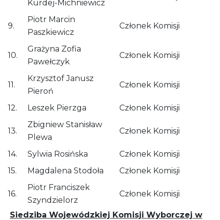
Kurdej-Michniewicz
Piotr Marcin
9.
Członek Komisji
Paszkiewicz
Grażyna Zofia
10.
Członek Komisji
Pawełczyk
Krzysztof Janusz
11.
Członek Komisji
Pieroń
12.
Leszek Pierzga
Członek Komisji
Zbigniew Stanisław
13.
Członek Komisji
Plewa
14.
Sylwia Rosińska
Członek Komisji
15.
Magdalena Stodoła
Członek Komisji
Piotr Franciszek
16.
Członek Komisji
Szyndzielorz
Siedziba Wojewódzkiej Komisji Wyborczej w