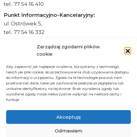
tel.: 77 54 16 410
Punkt Informacyjno-Kancelaryjny:
ul. Ostrówek 5,
tel.: 77 54 16 332
Sekretariat Marszałka Województwa
Zarządzaj zgodami plików
Opolskiego:
cookie
tel.: 77 54 16 510 lub 311,
Aby zapewnić jak najlepsze wrażenia, korzystamy z technologii,
faks: 77 54 16 512
takich jak pliki cookie, do przechowywania i/lub uzyskiwania dostępu
do informacji o urządzeniu. Zgoda na te technologie pozwoli nam
przetwarzać dane, takie jak zachowanie podczas przeglądania lub
unikalne identyfikatory na tej stronie. Brak wyrażenia zgody lub
wycofanie zgody może niekorzystnie wpłynąć na niektóre cechy i
Adres ePUAP Urzędu: /q877fxtk55/SkrytkaESP
funkcje.
Adres do e-Doręczeń
Urzędu: AE:PL-66703-73759-IGTUV-14
Akceptuję
Odmawiam