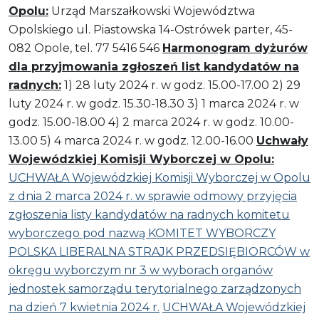
Opolu:
Urząd Marszałkowski Województwa
Opolskiego ul. Piastowska 14-Ostrówek parter, 45-
082 Opole, tel. 77 5416 546
Harmonogram dyżurów
dla przyjmowania zgłoszeń list kandydatów na
radnych:
1) 28 luty 2024 r. w godz. 15.00-17.00 2) 29
luty 2024 r. w godz. 15.30-18.30 3) 1 marca 2024 r. w
godz. 15.00-18.00 4) 2 marca 2024 r. w godz. 10.00-
13.00 5) 4 marca 2024 r. w godz. 12.00-16.00
Uchwały
Wojewódzkiej Komisji Wyborczej w Opolu:
UCHWAŁA Wojewódzkiej Komisji Wyborczej w Opolu
z dnia 2 marca 2024 r. w sprawie odmowy przyjęcia
zgłoszenia listy kandydatów na radnych komitetu
wyborczego pod nazwą KOMITET WYBORCZY
POLSKA LIBERALNA STRAJK PRZEDSIĘBIORCÓW w
okręgu wyborczym nr 3 w wyborach organów
jednostek samorządu terytorialnego zarządzonych
na dzień 7 kwietnia 2024 r.
UCHWAŁA Wojewódzkiej