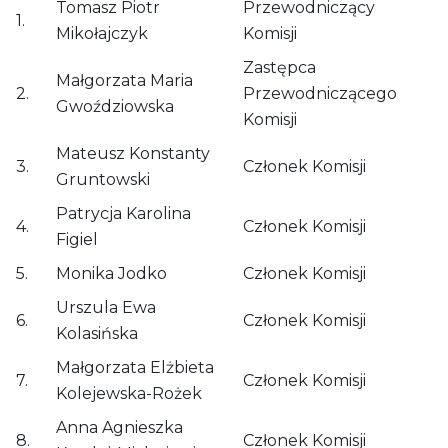
Tomasz Piotr
Przewodniczący
1.
Mikołajczyk
Komisji
Zastępca
Małgorzata Maria
2.
Przewodniczącego
Gwoździowska
Komisji
Mateusz Konstanty
3.
Członek Komisji
Gruntowski
Patrycja Karolina
4.
Członek Komisji
Figiel
5.
Monika Jodko
Członek Komisji
Urszula Ewa
6.
Członek Komisji
Kolasińska
Małgorzata Elżbieta
7.
Członek Komisji
Kolejewska-Rożek
Anna Agnieszka
8.
Członek Komisji