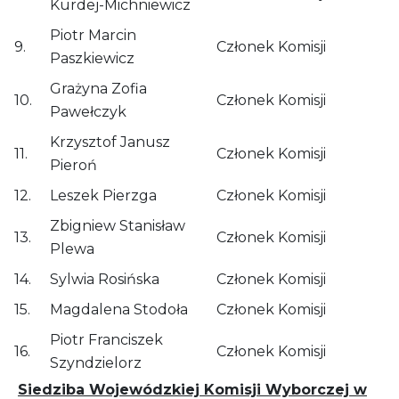
Kurdej-Michniewicz
Piotr Marcin
9.
Członek Komisji
Paszkiewicz
Grażyna Zofia
10.
Członek Komisji
Pawełczyk
Krzysztof Janusz
11.
Członek Komisji
Pieroń
12.
Leszek Pierzga
Członek Komisji
Zbigniew Stanisław
13.
Członek Komisji
Plewa
14.
Sylwia Rosińska
Członek Komisji
15.
Magdalena Stodoła
Członek Komisji
Piotr Franciszek
16.
Członek Komisji
Szyndzielorz
Siedziba Wojewódzkiej Komisji Wyborczej w