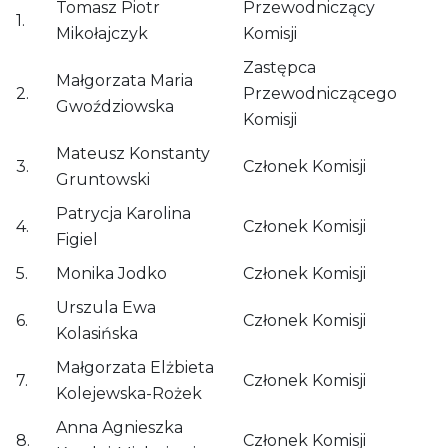
Tomasz Piotr
Przewodniczący
1.
Mikołajczyk
Komisji
Zastępca
Małgorzata Maria
2.
Przewodniczącego
Gwoździowska
Komisji
Mateusz Konstanty
3.
Członek Komisji
Gruntowski
Patrycja Karolina
4.
Członek Komisji
Figiel
5.
Monika Jodko
Członek Komisji
Urszula Ewa
6.
Członek Komisji
Kolasińska
Małgorzata Elżbieta
7.
Członek Komisji
Kolejewska-Rożek
Anna Agnieszka
8.
Członek Komisji