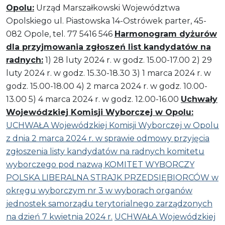
Opolu:
Urząd Marszałkowski Województwa
Opolskiego ul. Piastowska 14-Ostrówek parter, 45-
082 Opole, tel. 77 5416 546
Harmonogram dyżurów
dla przyjmowania zgłoszeń list kandydatów na
radnych:
1) 28 luty 2024 r. w godz. 15.00-17.00 2) 29
luty 2024 r. w godz. 15.30-18.30 3) 1 marca 2024 r. w
godz. 15.00-18.00 4) 2 marca 2024 r. w godz. 10.00-
13.00 5) 4 marca 2024 r. w godz. 12.00-16.00
Uchwały
Wojewódzkiej Komisji Wyborczej w Opolu:
UCHWAŁA Wojewódzkiej Komisji Wyborczej w Opolu
z dnia 2 marca 2024 r. w sprawie odmowy przyjęcia
zgłoszenia listy kandydatów na radnych komitetu
wyborczego pod nazwą KOMITET WYBORCZY
POLSKA LIBERALNA STRAJK PRZEDSIĘBIORCÓW w
okręgu wyborczym nr 3 w wyborach organów
jednostek samorządu terytorialnego zarządzonych
na dzień 7 kwietnia 2024 r.
UCHWAŁA Wojewódzkiej