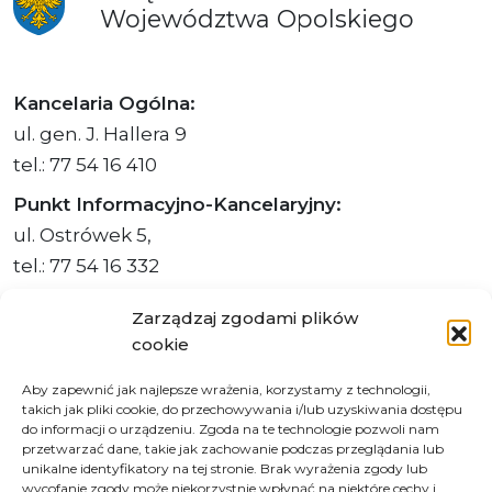
Województwa
Opolskiego
Kancelaria Ogólna:
ul. gen. J. Hallera 9
tel.: 77 54 16 410
Punkt Informacyjno-Kancelaryjny:
ul. Ostrówek 5,
tel.: 77 54 16 332
Sekretariat Marszałka Województwa
Zarządzaj zgodami plików
Opolskiego:
cookie
tel.: 77 54 16 510 lub 311,
Aby zapewnić jak najlepsze wrażenia, korzystamy z technologii,
faks: 77 54 16 512
takich jak pliki cookie, do przechowywania i/lub uzyskiwania dostępu
do informacji o urządzeniu. Zgoda na te technologie pozwoli nam
przetwarzać dane, takie jak zachowanie podczas przeglądania lub
unikalne identyfikatory na tej stronie. Brak wyrażenia zgody lub
wycofanie zgody może niekorzystnie wpłynąć na niektóre cechy i