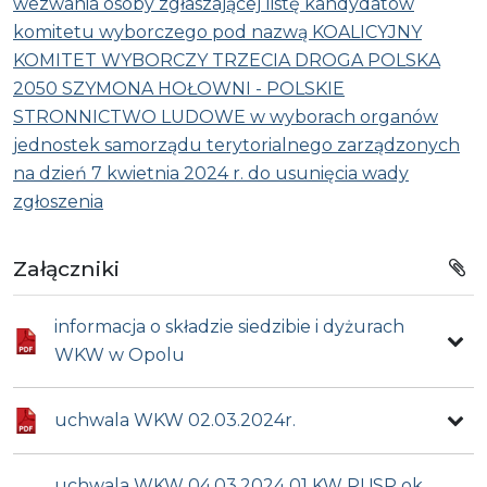
wezwania osoby zgłaszającej listę kandydatów
komitetu wyborczego pod nazwą KOALICYJNY
KOMITET WYBORCZY TRZECIA DROGA POLSKA
2050 SZYMONA HOŁOWNI - POLSKIE
STRONNICTWO LUDOWE w wyborach organów
jednostek samorządu terytorialnego zarządzonych
na dzień 7 kwietnia 2024 r. do usunięcia wady
zgłoszenia
Załączniki
informacja o składzie siedzibie i dyżurach
WKW w Opolu
uchwala WKW 02.03.2024r.
uchwala WKW 04.03.2024 01 KW PL!SP ok