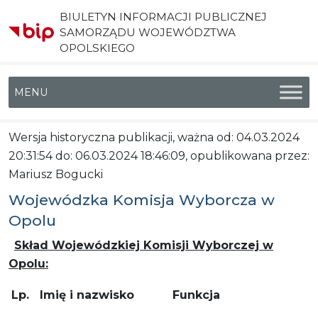
BIULETYN INFORMACJI PUBLICZNEJ
SAMORZĄDU WOJEWÓDZTWA
OPOLSKIEGO
Menu główne
Wersja historyczna publikacji, ważna od: 04.03.2024
20:31:54 do: 06.03.2024 18:46:09, opublikowana przez:
Mariusz Bogucki
Wojewódzka Komisja Wyborcza w
Opolu
Skład Wojewódzkiej Komisji Wyborczej w
Opolu:
Lp.
Imię i nazwisko
Funkcja