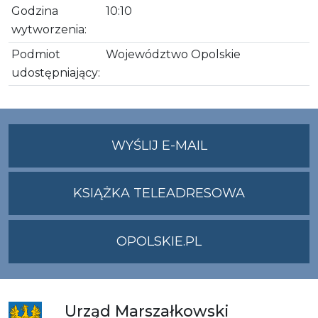
Godzina
10:10
wytworzenia:
Podmiot
Województwo Opolskie
udostępniający:
NA
WYŚLIJ E-MAIL
ADRES
UMWO@OPOLSKI
KSIĄŻKA TELEADRESOWA
OPOLSKIE.PL
Urząd
Marszałkowski