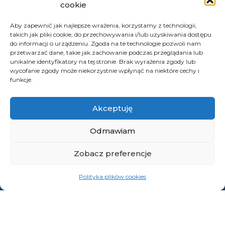
Opolskiego:
cookie
tel.: 77 54 16 510 lub 311,
Aby zapewnić jak najlepsze wrażenia, korzystamy z technologii,
faks: 77 54 16 512
takich jak pliki cookie, do przechowywania i/lub uzyskiwania dostępu
do informacji o urządzeniu. Zgoda na te technologie pozwoli nam
przetwarzać dane, takie jak zachowanie podczas przeglądania lub
unikalne identyfikatory na tej stronie. Brak wyrażenia zgody lub
wycofanie zgody może niekorzystnie wpłynąć na niektóre cechy i
Adres ePUAP Urzędu: /q877fxtk55/SkrytkaESP
funkcje.
Adres do e-Doręczeń
Urzędu: AE:PL-66703-73759-IGTUV-14
Akceptuję
Odmawiam
Polityka prywatności
Zobacz preferencje
Klauzula informacyjna RODO
Polityka plików cookies
Deklaracja dostępności
Instrukcja obsługi BIP
© 2026 Samorząd Województwa Opolskiego