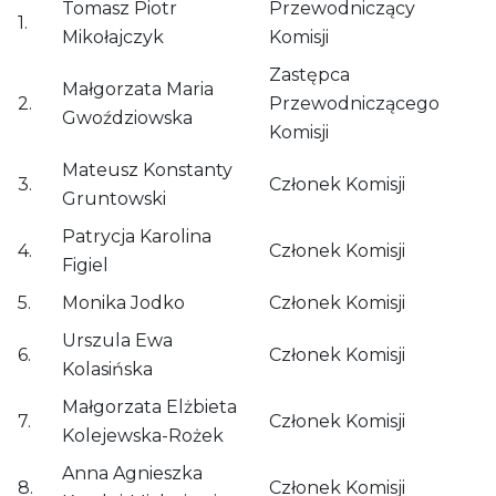
Tomasz Piotr
Przewodniczący
1.
Mikołajczyk
Komisji
Zastępca
Małgorzata Maria
2.
Przewodniczącego
Gwoździowska
Komisji
Mateusz Konstanty
3.
Członek Komisji
Gruntowski
Patrycja Karolina
4.
Członek Komisji
Figiel
5.
Monika Jodko
Członek Komisji
Urszula Ewa
6.
Członek Komisji
Kolasińska
Małgorzata Elżbieta
7.
Członek Komisji
Kolejewska-Rożek
Anna Agnieszka
8.
Członek Komisji