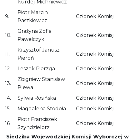
Kurdej-Michniewicz
Piotr Marcin
9.
Członek Komisji
Paszkiewicz
Grażyna Zofia
10.
Członek Komisji
Pawełczyk
Krzysztof Janusz
11.
Członek Komisji
Pieroń
12.
Leszek Pierzga
Członek Komisji
Zbigniew Stanisław
13.
Członek Komisji
Plewa
14.
Sylwia Rosińska
Członek Komisji
15.
Magdalena Stodoła
Członek Komisji
Piotr Franciszek
16.
Członek Komisji
Szyndzielorz
Siedziba Wojewódzkiej Komisji Wyborczej w